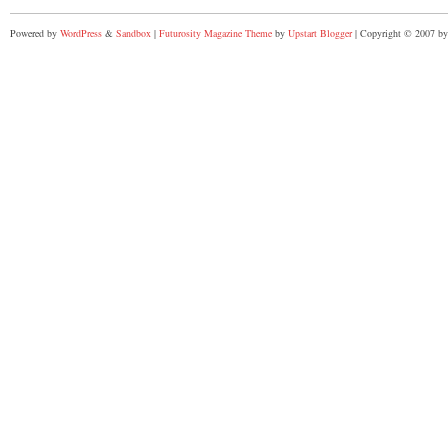
Powered by
WordPress
&
Sandbox
|
Futurosity Magazine Theme
by
Upstart Blogger
| Copyright © 2007 by 