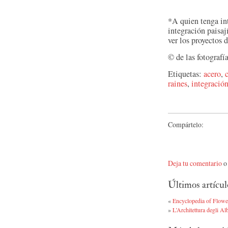
*A quien tenga int
integración paisa
ver los proyectos
© de las fotografí
Etiquetas:
acero
,
raines
,
integració
Compártelo:
Deja tu comentario
o 
Últimos artícul
«
Encyclopedia of Flowe
»
L’Architettura degli Al