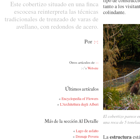
tipo de construcci
Este cobertizo situado en una finca
tanto a los visita
escocesa reinterpreta las técnicas
colindante.
tradicionales de trenzado de varas de
avellano, con redondos de acero.
Por
:·:
Otros artículos de
:·:
:·:’s
Website
Últimos artículos
«
Encyclopedia of Flowers
»
L’Architettura degli Alberi
El cobertizo parece 
Más de la sección Al Detalle
una roca de 5 tonelad
«
Lago de asfalto
estructura
La
está
»
Drenaje Povera