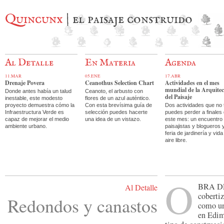
Quincunx
| el paisaje construido
Al Detalle
En Materia
Agenda
11.MAR
05.ENE
17.ABR
Drenaje Povera
Ceanothus Selection Chart
Actividades en el mes
mundial de la Arquite
Donde antes había un talud
Ceanoto, el arbusto con
del Paisaje
inestable, este modesto
flores de un azul auténtico.
proyecto demuestra cómo la
Con esta brevísima guía de
Dos actividades que no 
Infraestructura Verde es
selección puedes hacerte
puedes perder a finales
capaz de mejorar el medio
una idea de un vistazo.
este mes: un encuentro
ambiente urbano.
paisajistas y blogueros 
feria de jardinería y vida
aire libre.
O
bra 
Al Detalle
coberti
Redondos y canastos
como un
en Edimb