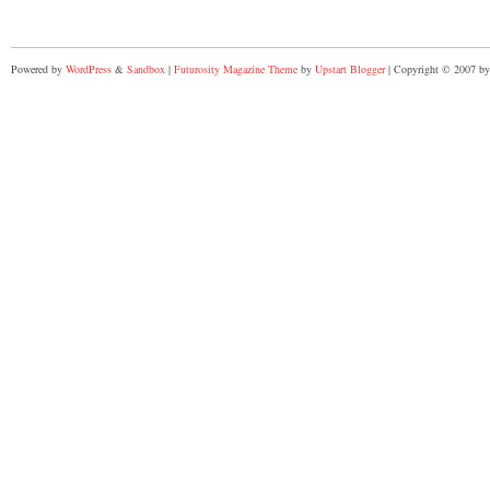
Powered by
WordPress
&
Sandbox
|
Futurosity Magazine Theme
by
Upstart Blogger
| Copyright © 2007 by 