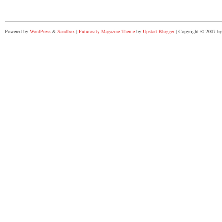
Powered by
WordPress
&
Sandbox
|
Futurosity Magazine Theme
by
Upstart Blogger
| Copyright © 2007 by 