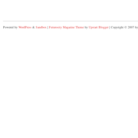
Powered by
WordPress
&
Sandbox
|
Futurosity Magazine Theme
by
Upstart Blogger
| Copyright © 2007 by 