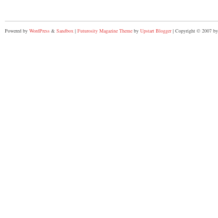
Powered by
WordPress
&
Sandbox
|
Futurosity Magazine Theme
by
Upstart Blogger
| Copyright © 2007 by 