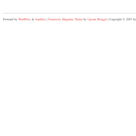
Powered by
WordPress
&
Sandbox
|
Futurosity Magazine Theme
by
Upstart Blogger
| Copyright © 2007 by 