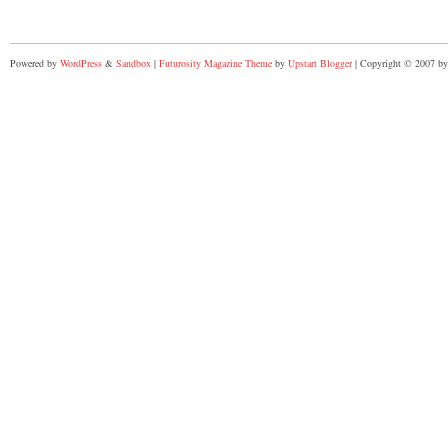
Powered by
WordPress
&
Sandbox
|
Futurosity Magazine Theme
by
Upstart Blogger
| Copyright © 2007 by 