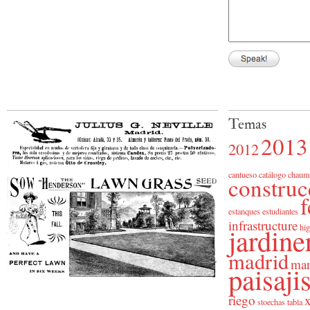
Temas
2013
2012
cantueso
catálogo
chaum
construc
f
estanques
estudiantes
infrastructure
jardine
hig
madrid
man
paisaj
riego
x
stoechas
tabla