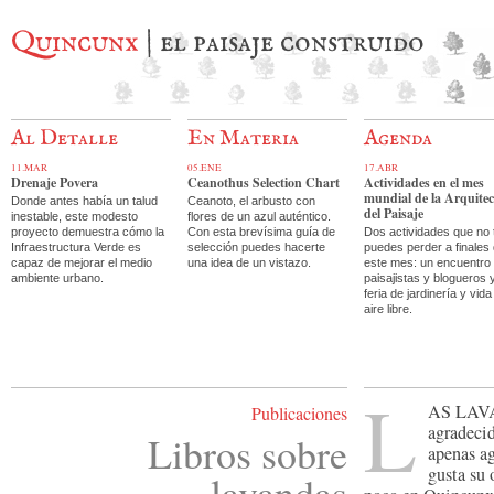
Quincunx
| el paisaje construido
Al Detalle
En Materia
Agenda
11.MAR
05.ENE
17.ABR
Drenaje Povera
Ceanothus Selection Chart
Actividades en el mes
mundial de la Arquite
Donde antes había un talud
Ceanoto, el arbusto con
del Paisaje
inestable, este modesto
flores de un azul auténtico.
proyecto demuestra cómo la
Con esta brevísima guía de
Dos actividades que no 
Infraestructura Verde es
selección puedes hacerte
puedes perder a finales
capaz de mejorar el medio
una idea de un vistazo.
este mes: un encuentro
ambiente urbano.
paisajistas y blogueros 
feria de jardinería y vida
aire libre.
L
as lav
Publicaciones
agradecid
Libros sobre
apenas ag
gusta su 
lavandas