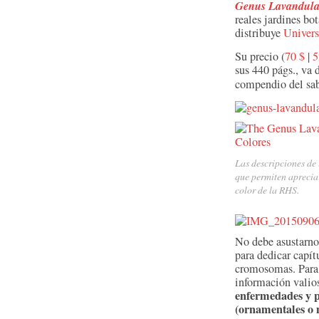
Genus Lavandul
reales jardines b
distribuye
Univers
Su precio (
70 $
|
5
sus 440 págs., va 
compendio del sab
Las descripciones de 
que permiten apreciar
color de la RHS.
No debe asustarno
para dedicar capít
cromosomas. Para 
información valio
enfermedades y 
(ornamentales o 