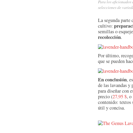
Para los aficionados a
selecciones de varied
La segunda parte d
preparaci
cultivo:
semillas o esquej
recolección
.
Por último, recog
que se pueden hace
En conclusión
, e
de las lavandas y 
para diseñar con e
precio (
27,95 $
, o
contenido: textos 
útil y concisa.