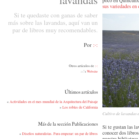
poco en Quincunx
sus variedades en 
Si te quedaste con ganas de saber
más sobre las lavandas, aquí van un
par de libros muy recomendables.
Por
:·:
Otros artículos de
:·:
:·:’s
Website
Últimos artículos
«
Actividades en el mes mundial de la Arquitectura del Paisaje
»
Los robles de California
Cultivo de lavandas 
Más de la sección Publicaciones
Si te gustan las l
conocer dos libros
«
Diseños naturalistas. Para empezar: un par de libros
nuestra biblioteca