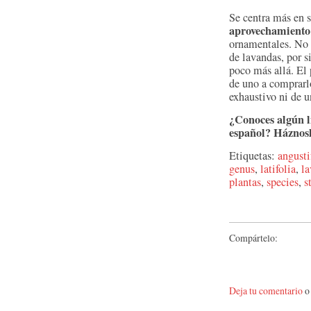
Se centra más en 
aprovechamiento
ornamentales. No o
de lavandas, por si
poco más allá. El 
de uno a comprarl
exhaustivo ni de u
¿Conoces algún li
español? Háznosl
Etiquetas:
angusti
genus
,
latifolia
,
l
plantas
,
species
,
s
Compártelo:
Deja tu comentario
o 