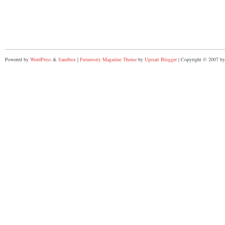
Powered by
WordPress
&
Sandbox
|
Futurosity Magazine Theme
by
Upstart Blogger
| Copyright © 2007 by 