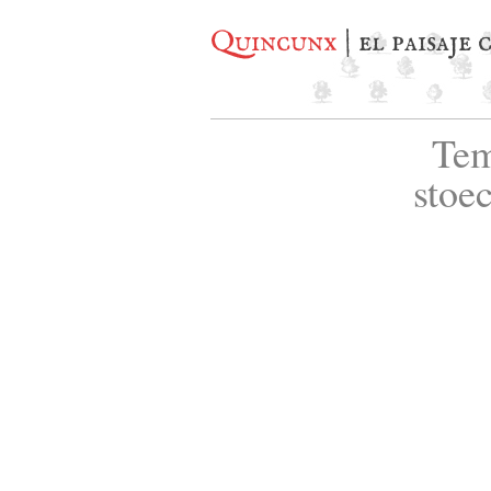
Quincunx
| el paisaje
Tem
stoe