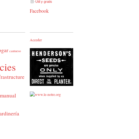
Útil y gratis
Facebook
Acceder
ogar
cantueso
cies
frastructure
manual
ardinería