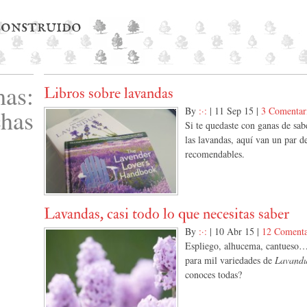
 construido
as:
Libros sobre lavandas
chas
By
:·:
|
11 Sep 15
|
3 Comentar
Si te quedaste con ganas de sa
las lavandas, aquí van un par d
recomendables.
Lavandas, casi todo lo que necesitas saber
By
:·:
|
10 Abr 15
|
12 Comenta
Espliego, alhucema, cantueso
para mil variedades de
Lavandu
conoces todas?