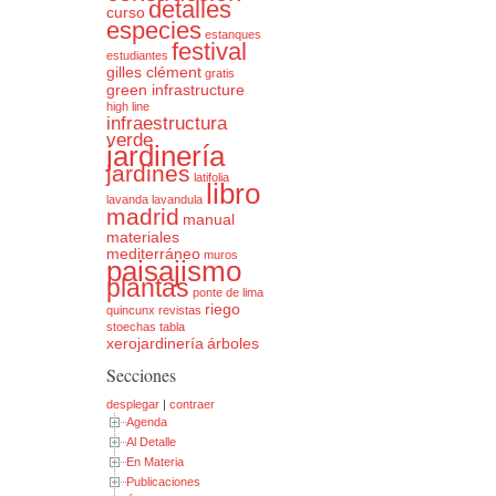
detalles
curso
especies
estanques
festival
estudiantes
gilles clément
gratis
green infrastructure
high line
infraestructura
verde
jardinería
jardines
latifolia
libro
lavanda
lavandula
madrid
manual
materiales
mediterráneo
muros
paisajismo
plantas
ponte de lima
riego
quincunx
revistas
stoechas
tabla
xerojardinería
árboles
Secciones
desplegar
|
contraer
Agenda
Al Detalle
En Materia
Publicaciones