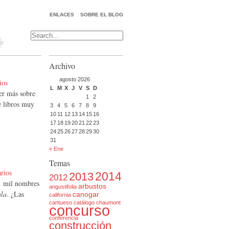
ENLACES
SOBRE EL BLOG
Archivo
agosto 2026
ios
L
M
X
J
V
S
D
ber más sobre
1
2
e libros muy
3
4
5
6
7
8
9
10
11
12
13
14
15
16
17
18
19
20
21
22
23
24
25
26
27
28
29
30
31
« Ene
Temas
rios
2014
2013
2012
… mil nombres
arbustos
angustifolia
la
. ¿Las
canogar
california
cantueso
catálogo
chaumont
concurso
conferencia
construcción