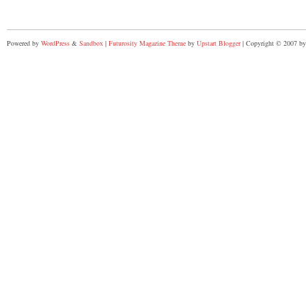
Powered by
WordPress
&
Sandbox
|
Futurosity Magazine Theme
by
Upstart Blogger
| Copyright © 2007 by 