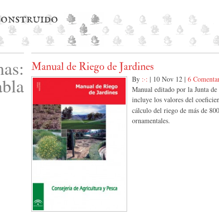
 construido
as:
Manual de Riego de Jardines
abla
By
:·:
|
10 Nov 12
|
6 Comentar
Manual editado por la Junta de
incluye los valores del coeficie
cálculo del riego de más de 800
ornamentales.