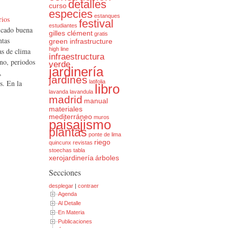
detalles
curso
especies
estanques
rios
festival
estudiantes
dicado buena
gilles clément
gratis
ntas
green infrastructure
high line
as de clima
infraestructura
rno, periodos
verde
jardinería
,
jardines
s. En la
latifolia
libro
lavanda
lavandula
madrid
manual
materiales
mediterráneo
muros
paisajismo
plantas
ponte de lima
riego
quincunx
revistas
stoechas
tabla
xerojardinería
árboles
Secciones
desplegar
|
contraer
Agenda
Al Detalle
En Materia
Publicaciones