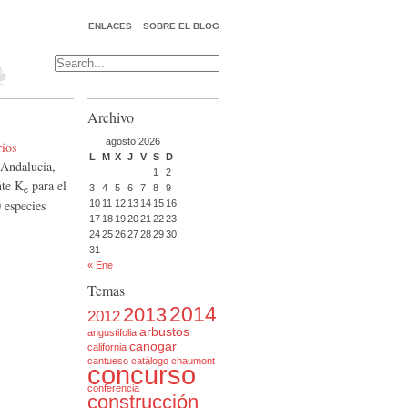
ENLACES
SOBRE EL BLOG
Archivo
agosto 2026
ios
L
M
X
J
V
S
D
 Andalucía,
1
2
nte K
para el
e
3
4
5
6
7
8
9
 especies
10
11
12
13
14
15
16
17
18
19
20
21
22
23
24
25
26
27
28
29
30
31
« Ene
Temas
2014
2013
2012
arbustos
angustifolia
canogar
california
cantueso
catálogo
chaumont
concurso
conferencia
construcción