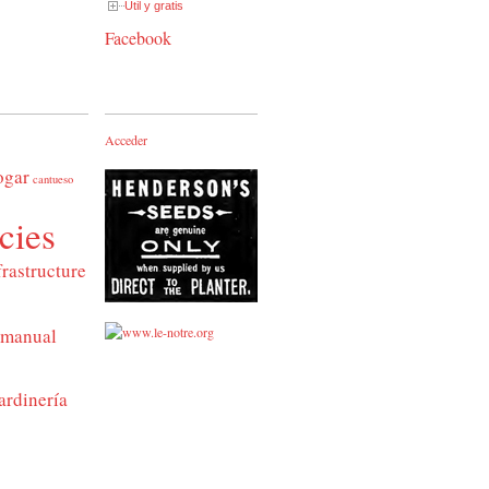
Útil y gratis
Facebook
Acceder
ogar
cantueso
cies
frastructure
manual
ardinería