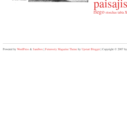
paisaj
riego
x
stoechas
tabla
Powered by
WordPress
&
Sandbox
|
Futurosity Magazine Theme
by
Upstart Blogger
| Copyright © 2007 by 