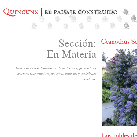
Quincunx
| el paisaje construido
Sección:
Ceanothus Se
En Materia
Una selección independiente de materiales, productos y
sistemas constructivos, así como especies y variedades
vegetales.
Los robles de