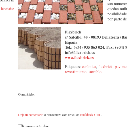
 Materia
son numeros
quedan múlt
 hinchable
posibilidade
por parte de
Flexbrick
c/ Salcillo, 48 · 08193 Bellaterra (Ba
España
Tel.: (+34) 935 863 024. Fax: (+34) 
info@flexbrick.es
www.flexbrick.es
Etiquetas:
cerámica
,
flexbrick
,
pavime
revestimiento
,
sarrablo
Compártelo:
Deja tu comentario
o retroenlaza este artículo:
Trackback URL
.
Últimos artículos