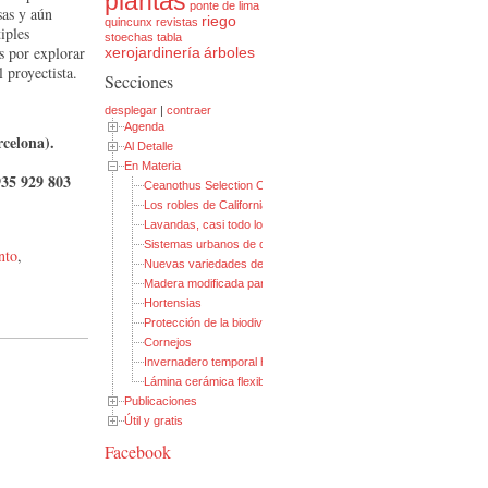
plantas
ponte de lima
as y aún
riego
quincunx
revistas
iples
stoechas
tabla
s por explorar
xerojardinería
árboles
l proyectista.
Secciones
desplegar
|
contraer
Agenda
rcelona).
Al Detalle
En Materia
935 929 803
Ceanothus Selection Chart
Los robles de California
Lavandas, casi todo lo que necesitas saber
Sistemas urbanos de drenaje sostenible (I)
nto
,
Nuevas variedades de membrillero de flor
Madera modificada para exteriores
Hortensias
Protección de la biodiversidad (I): Pasos para anfibios
Cornejos
Invernadero temporal hinchable
Lámina cerámica flexible
Publicaciones
Útil y gratis
Facebook