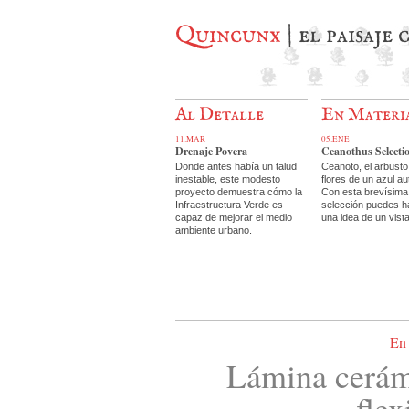
Quincunx
| el paisaje
Al Detalle
En Materi
11.MAR
05.ENE
Drenaje Povera
Ceanothus Selecti
Donde antes había un talud
Ceanoto, el arbusto
inestable, este modesto
flores de un azul au
proyecto demuestra cómo la
Con esta brevísima
Infraestructura Verde es
selección puedes h
capaz de mejorar el medio
una idea de un vist
ambiente urbano.
En 
Lámina cerám
flex