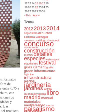
12
13
14
15
16
17
18
19
20
21
22
23
24
25
26
27
28
29
30
31
« Feb
Abr »
Temas
2014
2013
2012
arbustos
angustifolia
canogar
california
cantueso
catálogo
chaumont
concurso
conferencia
construcción
detalles
curso
especies
estanques
festival
estudiantes
gilles clément
gratis
green infrastructure
high line
infraestructura
en formatos
verde
 20 m de
jardinería
jardines
e entre 0,75 y
latifolia
libro
chura, con
lavanda
lavandula
madrid
pciones de
manual
lidades y
materiales
mediterráneo
s. Las
muros
paisajismo
 del producto