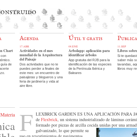
 construido
a
Agenda
Útil y gratis
Public
17.ABR
08.ENE
11.SEP
on Chart
Actividades en el mes
Arbolapp: aplicación para
Libros sobr
mundial de la Arquitectura
identificar árboles
 con
Si te quedas
del Paisaje
téntico.
App gratuita del RJB para la
saber más so
 guía de
Dos actividades que no te
identificación de las especies
lavandas, aq
acerte
puedes perder a finales de
de la Península Ibérica y
libros muy r
azo.
este mes: un encuentro de
Baleares
paisajistas y blogueros y una
feria de jardinería y vida al
aire libre.
F
lexbrick Garden es una aplicación para j
Materia
de
Flexbrick
, un sistema industrializado de láminas cerámi
ica
formado por piezas de arcilla cocida unidas por una armad
galvanizado,
lo que permite su
ible
uso en revestimientos de pavimentos,