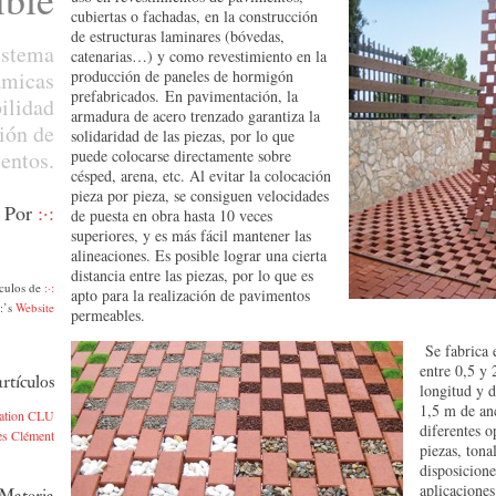
cubiertas o fachadas, en la construcción
de estructuras laminares (bóvedas,
istema
catenarias…) y como revestimiento en la
ámicas
producción de paneles de hormigón
prefabricados. En pavimentación, la
bilidad
armadura de acero trenzado garantiza la
ción de
solidaridad de las piezas, por lo que
entos.
puede colocarse directamente sobre
césped, arena, etc. Al evitar la colocación
pieza por pieza, se consiguen velocidades
Por
:·:
de puesta en obra hasta 10 veces
superiores, y es más fácil mantener las
alineaciones. Es posible lograr una cierta
distancia entre las piezas, por lo que es
ículos de
:·:
apto para la realización de pavimentos
·:’s
Website
permeables.
Se fabrica 
entre 0,5 y
rtículos
longitud y d
1,5 m de an
dation CLU
diferentes o
es Clément
piezas, tona
disposicione
aplicaciones