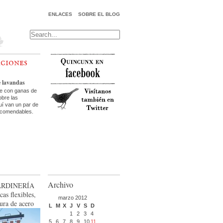
ENLACES
SOBRE EL BLOG
aciones
e lavandas
te con ganas de
bre las
uí van un par de
ecomendables.
Archivo
ardinería
cas flexibles,
marzo 2012
ura de acero
L
M
X
J
V
S
D
1
2
3
4
5
6
7
8
9
10
11