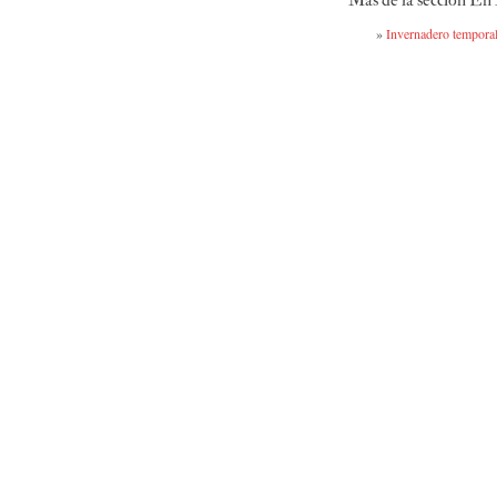
Más de la sección En
»
Invernadero temporal