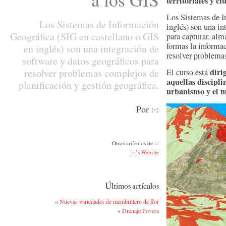
territoriales y c
Los Sistemas de I
Los Sistemas de Información
inglés) son una in
Geográfica (SIG en castellano o GIS
para capturar, alm
formas la informac
en inglés) son una integración de
resolver problemas
software y datos geográficos para
resolver problemas complejos de
diri
El curso está
aquellas disciplin
planificación y gestión geográfica.
urbanismo y el 
Por
:·:
Otros artículos de
:·:
:·:’s
Website
Últimos artículos
«
Nuevas variedades de membrillero de flor
»
Drenaje Povera