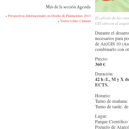
Más de la sección Agenda
«
Perspectivas Internacionales en Diseño de Plantaciones 2013
El cálculo de las cue
»
Vuelve Gilles Clément
GIS ofrecen al arquit
Durante el desarr
necesarios para po
de ArcGIS 10 (Ar
combinarlo con ot
Precio:
360 €
Duración:
42 h
L, M y X de
(
ECTS.
Horario:
Turno de mañana: 
Turno de tarde: de
Lugar:
Parque Científico
Pozuelo de Alarc