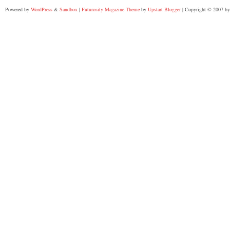
Powered by
WordPress
&
Sandbox
|
Futurosity Magazine Theme
by
Upstart Blogger
| Copyright © 2007 by 