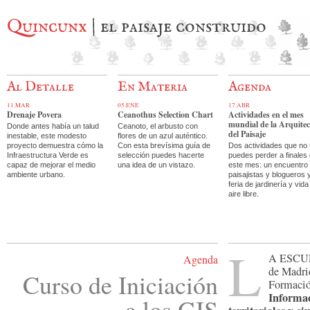
Quincunx
| el paisaje construido
Al Detalle
En Materia
Agenda
11.MAR
05.ENE
17.ABR
Drenaje Povera
Ceanothus Selection Chart
Actividades en el mes
mundial de la Arquite
Donde antes había un talud
Ceanoto, el arbusto con
del Paisaje
inestable, este modesto
flores de un azul auténtico.
proyecto demuestra cómo la
Con esta brevísima guía de
Dos actividades que no 
Infraestructura Verde es
selección puedes hacerte
puedes perder a finales
capaz de mejorar el medio
una idea de un vistazo.
este mes: un encuentro
ambiente urbano.
paisajistas y blogueros 
feria de jardinería y vida
aire libre.
L
a Escu
Agenda
de Madrid
Curso de Iniciación
Formaci
Informac
a los GIS