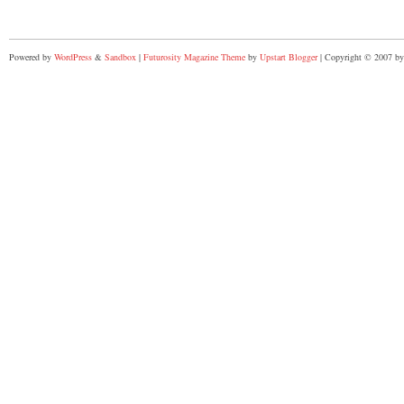
Powered by
WordPress
&
Sandbox
|
Futurosity Magazine Theme
by
Upstart Blogger
| Copyright © 2007 by 