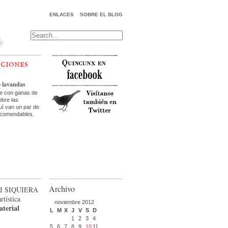
ENLACES
SOBRE EL BLOG
aciones
e lavandas
te con ganas de
bre las
uí van un par de
ecomendables.
Archivo
i siquiera
rtística
noviembre 2012
aterial
L
M
X
J
V
S
D
1
2
3
4
5
6
7
8
9
10
11