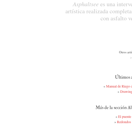
Asphaltsee
es una interv
artística realizada complet
con asfalto v
Otros art
:
Últimos a
«
Manual de Riego d
»
Drawing
Más de la sección Al
«
El puente
»
Redondos 