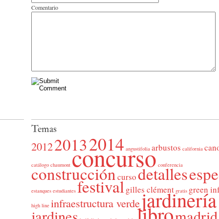
Comentario
Temas
2014
2013
2012
concurso
arbustos
can
angustifolia
california
catálogo
chaumont
conferencia
construcción
detalles
espe
curso
festival
gilles clément
green in
jardinería
estanques
estudiantes
gratis
infraestructura verde
libro
high line
jardines
madrid