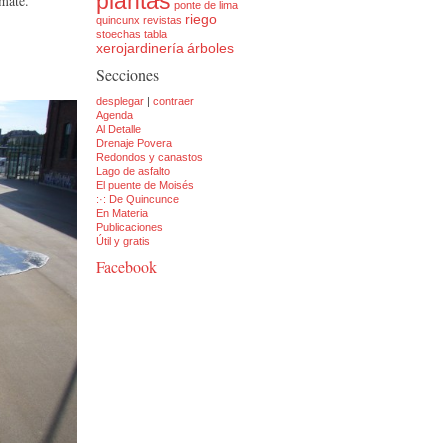
plantas
 mate.
ponte de lima
riego
quincunx
revistas
stoechas
tabla
xerojardinería
árboles
Secciones
desplegar
|
contraer
Agenda
Al Detalle
Drenaje Povera
Redondos y canastos
Lago de asfalto
El puente de Moisés
:·: De Quincunce
En Materia
Publicaciones
Útil y gratis
Facebook