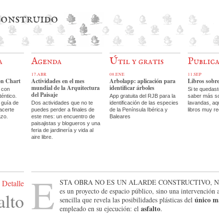
 construido
a
Agenda
Útil y gratis
Public
17.ABR
08.ENE
11.SEP
on Chart
Actividades en el mes
Arbolapp: aplicación para
Libros sobr
mundial de la Arquitectura
identificar árboles
 con
Si te quedas
del Paisaje
téntico.
App gratuita del RJB para la
saber más so
 guía de
Dos actividades que no te
identificación de las especies
lavandas, aq
acerte
puedes perder a finales de
de la Península Ibérica y
libros muy r
azo.
este mes: un encuentro de
Baleares
paisajistas y blogueros y una
feria de jardinería y vida al
aire libre.
E
sta obra no es un alarde constructivo, n
 Detalle
es un proyecto de espacio público, sino una intervención a
alto
único m
sencilla que revela las posibilidades plásticas del
asfalto
empleado en su ejecución: el
.