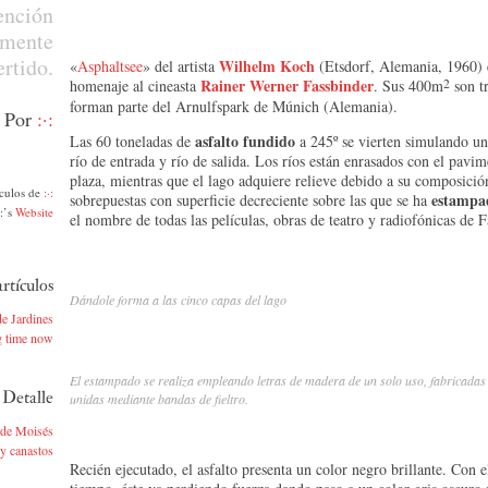
ención
amente
ertido.
Wilhelm Koch
«
Asphaltsee
» del artista
(Etsdorf, Alemania, 1960) 
Rainer Werner Fassbinder
2
homenaje al cineasta
. Sus 400m
son tr
forman parte del Arnulfspark de Múnich (Alemania).
Por
:·:
asfalto fundido
Las 60 toneladas de
a 245º se vierten simulando un
río de entrada y río de salida. Los ríos están enrasados con el pavim
plaza, mientras que el lago adquiere relieve debido a su composició
ículos de
:·:
estampad
sobrepuestas con superficie decreciente sobre las que se ha
·:’s
Website
el nombre de todas las películas, obras de teatro y radiofónicas de F
rtículos
Dándole forma a las cinco capas del lago
e Jardines
 time now
El estampado se realiza empleando letras de madera de un solo uso, fabricadas e
 Detalle
unidas mediante bandas de fieltro.
 de Moisés
y canastos
Recién ejecutado, el asfalto presenta un color negro brillante. Con e