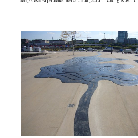
tiempo, éste va perdiendo fuerza dando paso a un color gris oscuro