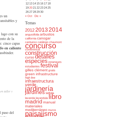
12
13
14
15
16
17
18
19
20
21
22
23
24
25
26
27
28
29
30
es un
« Oct
Dic »
ansitables y
Temas
2014
2013
2012
 lago con su
arbustos
angustifolia
ento de la
canogar
california
cantueso
catálogo
chaumont
n: cinco capas
concurso
o en caliente
conferencia
construcción
assbinder.
detalles
curso
especies
estanques
festival
estudiantes
gilles clément
gratis
green infrastructure
high line
infraestructura
verde
jardinería
n taller y
jardines
latifolia
libro
lavanda
lavandula
madrid
manual
materiales
mediterráneo
muros
l paso del
paisajismo