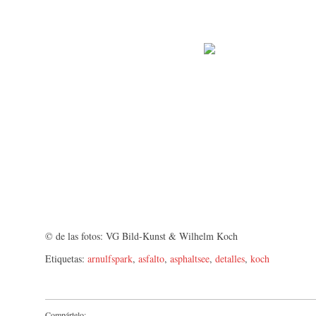
© de las fotos: VG Bild-Kunst & Wilhelm Koch
Etiquetas:
arnulfspark
,
asfalto
,
asphaltsee
,
detalles
,
koch
Compártelo: