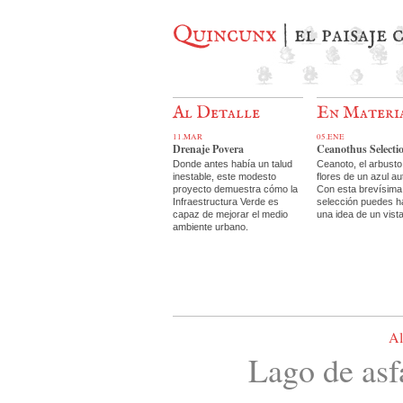
Quincunx
| el paisaje
Al Detalle
En Materi
11.MAR
05.ENE
Drenaje Povera
Ceanothus Selecti
Donde antes había un talud
Ceanoto, el arbusto
inestable, este modesto
flores de un azul au
proyecto demuestra cómo la
Con esta brevísima
Infraestructura Verde es
selección puedes h
capaz de mejorar el medio
una idea de un vist
ambiente urbano.
Al
Lago de asf