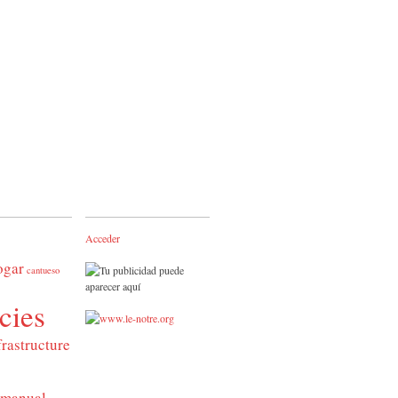
Acceder
ogar
cantueso
cies
frastructure
manual