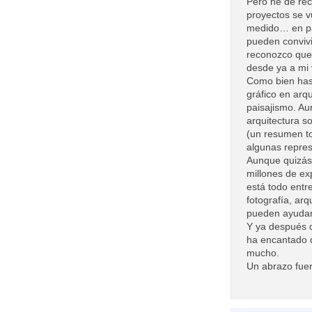
Pero he de rec
proyectos se v
medido… en pa
pueden convivi
reconozco que 
desde ya a mi v
Como bien has 
gráfico en arq
paisajismo. Au
arquitectura so
(un resumen t
algunas repre
Aunque quizás 
millones de ex
está todo entr
fotografía, ar
pueden ayudarn
Y ya después 
ha encantado 
mucho.
Un abrazo fuer