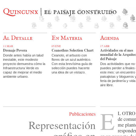
Quincunx
| el paisaje construido
Al Detalle
En Materia
Agenda
11.MAR
05.ENE
17.ABR
Drenaje Povera
Ceanothus Selection Chart
Actividades en el mes
mundial de la Arquite
Donde antes había un talud
Ceanoto, el arbusto con
del Paisaje
inestable, este modesto
flores de un azul auténtico.
proyecto demuestra cómo la
Con esta brevísima guía de
Dos actividades que no 
Infraestructura Verde es
selección puedes hacerte
puedes perder a finales
capaz de mejorar el medio
una idea de un vistazo.
este mes: un encuentro
ambiente urbano.
paisajistas y blogueros 
feria de jardinería y vida
aire libre.
E
l otro
Publicaciones
de comuni
Representación
me plant
responder
gráfica en