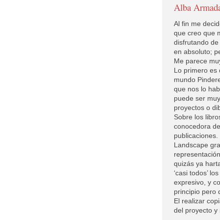
Alba Armad
Al fin me deci
que creo que 
disfrutando de 
en absoluto; p
Me parece muy 
Lo primero es 
mundo Pinderest
que nos lo hab
puede ser muy
proyectos o dib
Sobre los lib
conocedora del
publicaciones.
Landscape gra
representación
quizás ya harta
‘casi todos’ lo
expresivo, y c
principio pero
El realizar cop
del proyecto y