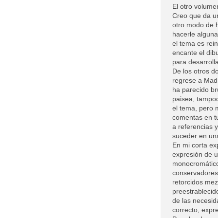
El otro volumen
Creo que da un
otro modo de h
hacerle alguna
el tema es rei
encante el dib
para desarrolla
De los otros d
regrese a Madr
ha parecido bru
paisea, tampo
el tema, pero
comentas en tu
a referencias 
suceder en una
En mi corta ex
expresión de 
monocromático,
conservadores 
retorcidos me
preestrableci
de las necesid
correcto, expr