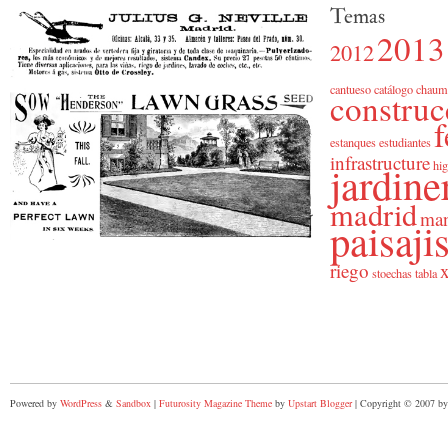
Temas
2013
2012
cantueso
catálogo
chaum
construc
f
estanques
estudiantes
infrastructure
jardine
hig
madrid
man
paisaj
riego
x
stoechas
tabla
Powered by
WordPress
&
Sandbox
|
Futurosity Magazine Theme
by
Upstart Blogger
| Copyright © 2007 by 