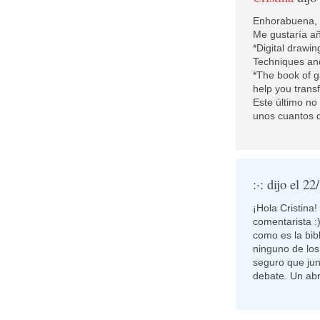
Enhorabuena, u
Me gustaría aña
*Digital drawi
Techniques and
*The book of 
help you trans
Este último no
unos cuantos 
:·:
dijo el 22
¡Hola Cristina
comentarista :
como es la bib
ninguno de los 
seguro que jun
debate. Un ab