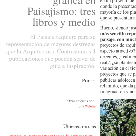
en un proyecto de 
donde la presentac
Paisajismo: tres
mayoría de los pl
libros y medio
que se presentan a
Bueno, siendo jus
más sencillo repr
El Paisaje requiere para su
paisaje, con muc
representación de mayores destrezas
proyectos de arqui
que la Arquitectura. Contrastamos 4
aspecto atractivo
decentes, ¿realmen
publicaciones que pueden servir de
real?, ¿se plantea
guía e inspiración.
variación en el tie
proyectos que se p
Por
:·:
públicas adolecen 
relamido, que da 
imaginación y no s
Otros artículos de
:·:
:·:’s
Website
Últimos artículos
«
Perspectivas Internacionales en Diseño de Plantaciones 2013