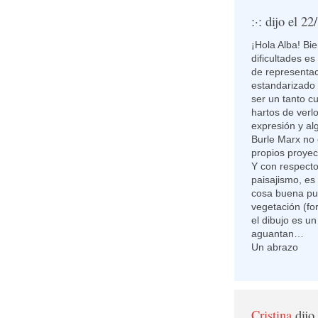
:·:
dijo el 22
¡Hola Alba! Bi
dificultades es
de representac
estandarizado 
ser un tanto 
hartos de verl
expresión y a
Burle Marx no 
propios proye
Y con respecto
paisajismo, es
cosa buena pub
vegetación (fo
el dibujo es un
aguantan…
Un abrazo
Cristina
dijo