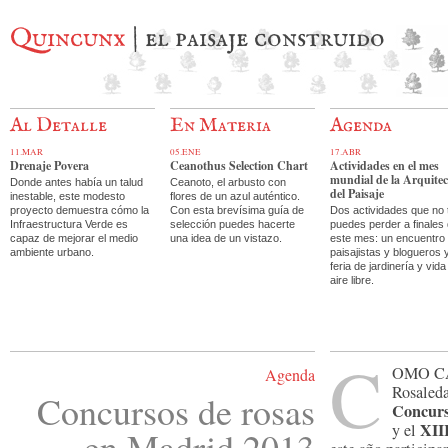
Quincunx
| el paisaje construido
Al Detalle
En Materia
Agenda
11.MAR
05.ENE
17.ABR
Drenaje Povera
Ceanothus Selection Chart
Actividades en el mes
mundial de la Arquite
Donde antes había un talud
Ceanoto, el arbusto con
del Paisaje
inestable, este modesto
flores de un azul auténtico.
proyecto demuestra cómo la
Con esta brevísima guía de
Dos actividades que no 
Infraestructura Verde es
selección puedes hacerte
puedes perder a finales
capaz de mejorar el medio
una idea de un vistazo.
este mes: un encuentro
ambiente urbano.
paisajistas y blogueros 
feria de jardinería y vida
aire libre.
C
omo c
Agenda
Rosaleda
Concursos de rosas
Concurs
XII
y el
en Madrid 2013