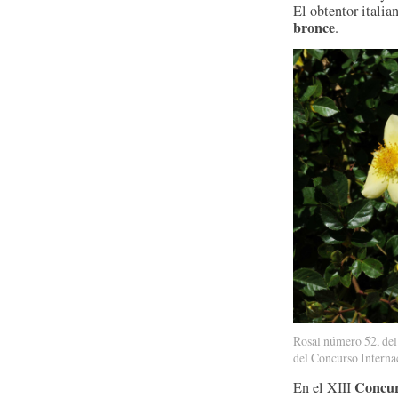
El obtentor italia
bronce
.
Rosal número 52, del 
del Concurso Interna
Concur
En el XIII