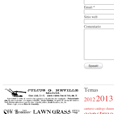
Email
*
Sitio web
Comentario
Temas
2013
2012
cantueso
catálogo
chaum
construc