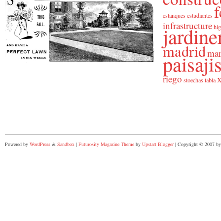
f
estanques
estudiantes
infrastructure
jardine
hig
madrid
man
paisaj
riego
x
stoechas
tabla
Powered by
WordPress
&
Sandbox
|
Futurosity Magazine Theme
by
Upstart Blogger
| Copyright © 2007 by 