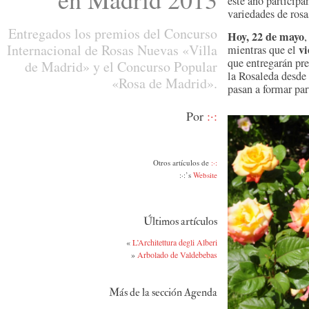
este año participa
variedades de rosa
Entregados los premios del Concurso
Hoy, 22 de mayo
,
Internacional de Rosas Nuevas «Villa
vi
mientras que el
que entregarán pre
de Madrid» y el Concurso Popular
la Rosaleda desde
«Rosa de Madrid».
pasan a formar par
Por
:·:
Otros artículos de
:·:
:·:’s
Website
Últimos artículos
«
L’Architettura degli Alberi
»
Arbolado de Valdebebas
Más de la sección Agenda