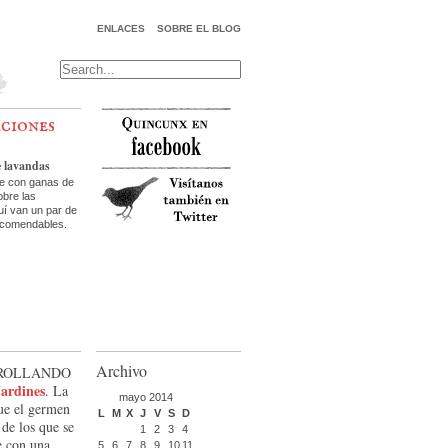
ENLACES
SOBRE EL BLOG
aciones
e lavandas
te con ganas de
bre las
uí van un par de
ecomendables.
Archivo
rrollando
Jardines
. La
mayo 2014
ue el germen
L
M
X
J
V
S
D
 de los que se
1
2
3
4
e con una
5
6
7
8
9
10
11