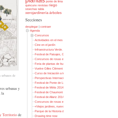
plantas
ponte de lima
riego
quincunx
revistas
stoechas
tabla
xerojardinería
árboles
Secciones
desplegar
|
contraer
Agenda
Concursos
Actividades en el mes mundial de la Arquitectura del Paisaje
Cine en el jardín
Infraestructura Verde. Explorando el alcance de un concepto int
Festival de Paisajes, Gestos y Jardines 2014
Concursos de rosas en Madrid 2014
Feria de plantas de Iturraran: guía para no perderse
Vuelve Gilles Clément
Curso de Iniciación a los GIS
es urbanos de
Perspectivas Internacionales en Diseño de Plantaciones 2013
Festival de Ponte de Lima 2014: Jardines de Fiesta
Festival de Métis 2014
aves urbanas y
Festival de Chaumont 2014: Jardines de los pecados capitales
 la
Festival de Allariz 2014
Concursos de rosas en Madrid 2013
«Viejos jardines, nuevos parques» 2013
Parque de la Historia de Bjørvika
 Territorio
de
Drawing time now