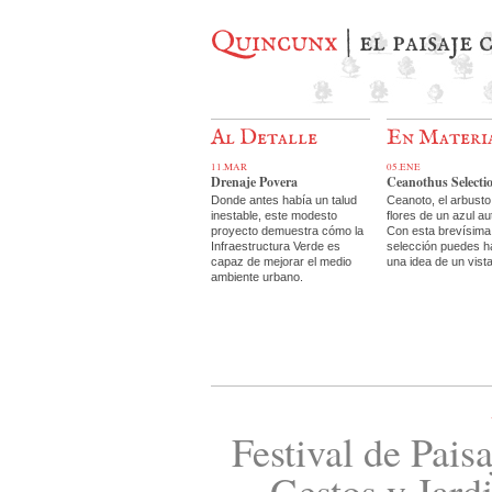
Quincunx
| el paisaje
Al Detalle
En Materi
11.MAR
05.ENE
Drenaje Povera
Ceanothus Selecti
Donde antes había un talud
Ceanoto, el arbusto
inestable, este modesto
flores de un azul au
proyecto demuestra cómo la
Con esta brevísima
Infraestructura Verde es
selección puedes h
capaz de mejorar el medio
una idea de un vist
ambiente urbano.
Festival de Paisa
Gestos y Jard