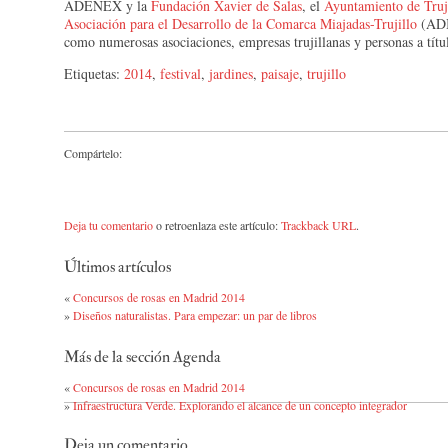
ADENEX y la
Fundación Xavier de Salas
, el
Ayuntamiento de Truj
Asociación para el Desarrollo de la Comarca Miajadas-Trujillo
(ADI
como numerosas asociaciones, empresas trujillanas y personas a títu
Etiquetas:
2014
,
festival
,
jardines
,
paisaje
,
trujillo
Compártelo:
Deja tu comentario
o retroenlaza este artículo:
Trackback URL
.
Últimos artículos
«
Concursos de rosas en Madrid 2014
»
Diseños naturalistas. Para empezar: un par de libros
Más de la sección Agenda
«
Concursos de rosas en Madrid 2014
»
Infraestructura Verde. Explorando el alcance de un concepto integrador
Deja un comentario