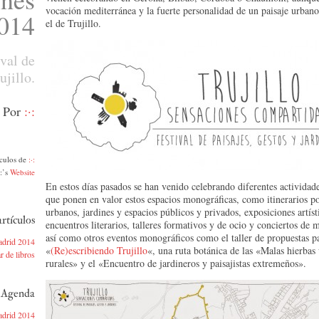
vocación mediterránea y la fuerte personalidad de un paisaje urban
014
el de Trujillo.
ival de
ujillo.
Por
:·:
ículos de
:·:
·:’s
Website
En estos días pasados se han venido celebrando diferentes actividade
que ponen en valor estos espacios monográficas, como itinerarios p
urbanos, jardines y espacios públicos y privados, exposiciones artíst
rtículos
encuentros literarios, talleres formativos y de ocio y conciertos de m
así como otros eventos monográficos como el taller de propuestas pai
adrid 2014
«
(Re)escribiendo Trujillo
«, una ruta botánica de las «Malas hierbas
r de libros
rurales» y el «Encuentro de jardineros y paisajistas extremeños».
n Agenda
adrid 2014