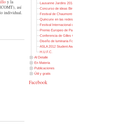
illo
y la
Lausanne Jardins 2014
COMT), así
Concurso de ideas Birco
lo individual.
Festival de Chaumont-sur-Loire 2013
Quincunx en las redes sociales
Festival Internacional de Jardines Ponte de Lima 2013
Premio Europeo de Paisaje Rosa Barba
Conferencia de Gilles Clément
Diseño de luminaria Fondation CLU
ASLA 2012 Student Awards
H.U.F.C.
Al Detalle
En Materia
Publicaciones
Útil y gratis
Facebook