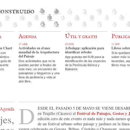
 construido
a
Agenda
Útil y gratis
Public
17.ABR
08.ENE
11.SEP
on Chart
Actividades en el mes
Arbolapp: aplicación para
Libros sobr
mundial de la Arquitectura
identificar árboles
 con
Si te quedas
del Paisaje
téntico.
App gratuita del RJB para la
saber más so
 guía de
Dos actividades que no te
identificación de las especies
lavandas, aq
acerte
puedes perder a finales de
de la Península Ibérica y
libros muy r
azo.
este mes: un encuentro de
Baleares
paisajistas y blogueros y una
feria de jardinería y vida al
aire libre.
D
esde el pasado 5 de mayo se viene desa
Agenda
Festival de Paisajes, Gestos y 
en Trujillo (Cáceres) el
jes,
edición cero de este evento es nada más y nada menos q
de un festival urbano sobre paisaje y jardines en la línea
ines
vienen celebrando en Gerona, Bilbao, Córdoba o Chaumont, aunqu