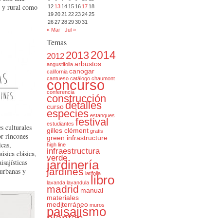
o y rural como
12
13
14
15
16
17
18
19
20
21
22
23
24
25
26
27
28
29
30
31
« Mar
Jul »
Temas
2014
2013
2012
arbustos
angustifolia
canogar
california
cantueso
catálogo
chaumont
concurso
conferencia
construcción
detalles
curso
especies
estanques
festival
estudiantes
s culturales
gilles clément
gratis
or rincones
green infrastructure
icas,
high line
infraestructura
úsica clásica,
verde
sajísticas
jardinería
jardines
 urbanas y
latifolia
libro
lavanda
lavandula
madrid
manual
materiales
mediterráneo
muros
paisajismo