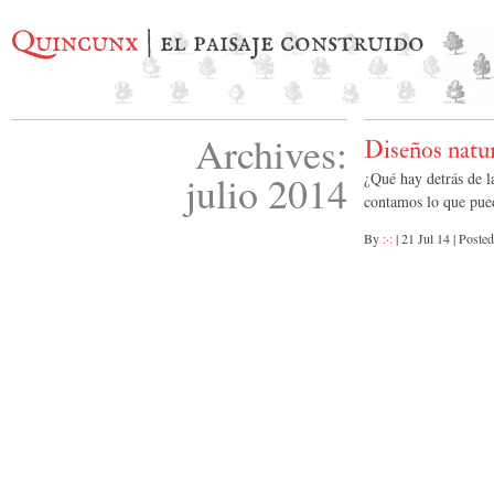
Quincunx
| el paisaje construido
Archives:
Diseños natur
julio 2014
¿Qué hay detrás de l
contamos lo que pued
By
:·:
|
21 Jul 14
|
Posted