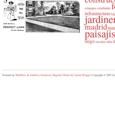
f
estanques
estudiantes
infrastructure
jardine
hig
madrid
man
paisaj
riego
x
stoechas
tabla
Powered by
WordPress
&
Sandbox
|
Futurosity Magazine Theme
by
Upstart Blogger
| Copyright © 2007 by 