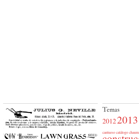
Temas
2013
2012
cantueso
catálogo
chaum
construc