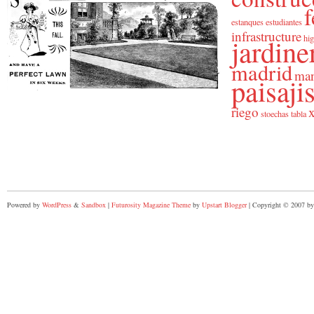
f
estanques
estudiantes
infrastructure
jardine
hig
madrid
man
paisaj
riego
x
stoechas
tabla
Powered by
WordPress
&
Sandbox
|
Futurosity Magazine Theme
by
Upstart Blogger
| Copyright © 2007 by 