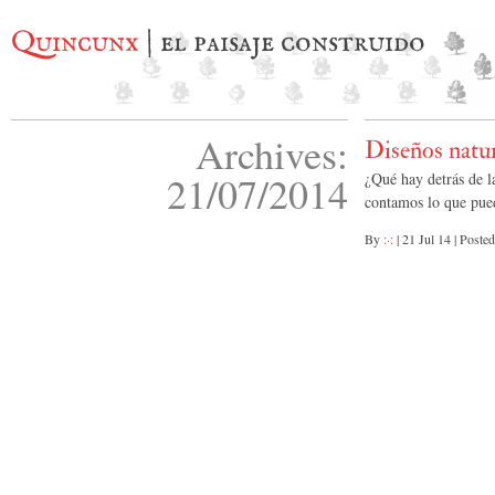
Quincunx
| el paisaje construido
Archives:
Diseños natur
21/07/2014
¿Qué hay detrás de l
contamos lo que pued
By
:·:
|
21 Jul 14
|
Posted