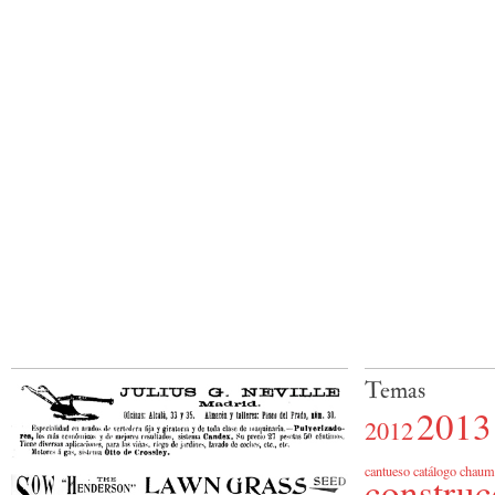
Temas
2013
2012
cantueso
catálogo
chaum
construc