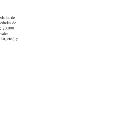
edades de
iedades de
te 20.000
sales
lto, etc.) y