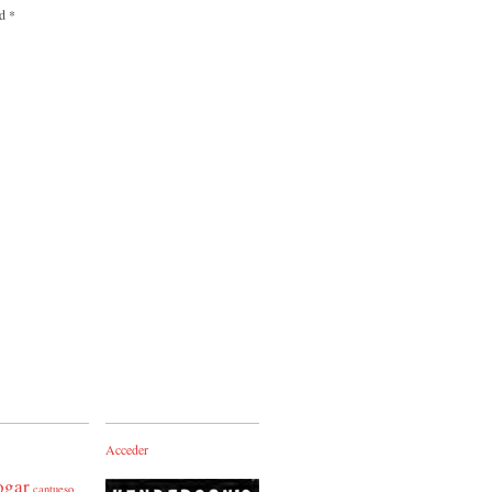
ed
*
Acceder
ogar
cantueso