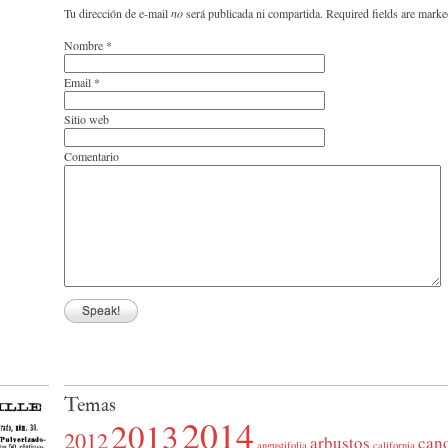
Tu dirección de e-mail
no
será publicada ni compartida. Required fields are mark
Nombre
*
Email
*
Sitio web
Comentario
Temas
2014
2013
2012
arbustos
can
angustifolia
california