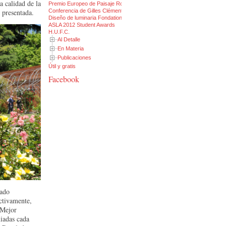
 calidad de la
Premio Europeo de Paisaje Rosa Barba
d presentada.
Conferencia de Gilles Clément
Diseño de luminaria Fondation CLU
ASLA 2012 Student Awards
H.U.F.C.
Al Detalle
En Materia
Publicaciones
Útil y gratis
Facebook
rado
ectivamente,
 Mejor
iadas cada