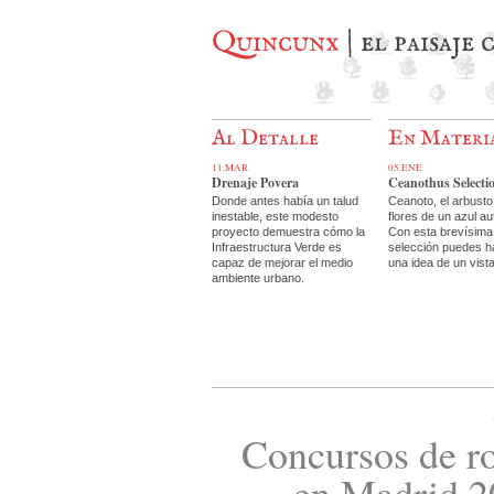
Quincunx
| el paisaje
Al Detalle
En Materi
11.MAR
05.ENE
Drenaje Povera
Ceanothus Selecti
Donde antes había un talud
Ceanoto, el arbusto
inestable, este modesto
flores de un azul au
proyecto demuestra cómo la
Con esta brevísima
Infraestructura Verde es
selección puedes h
capaz de mejorar el medio
una idea de un vist
ambiente urbano.
Concursos de r
en Madrid 2