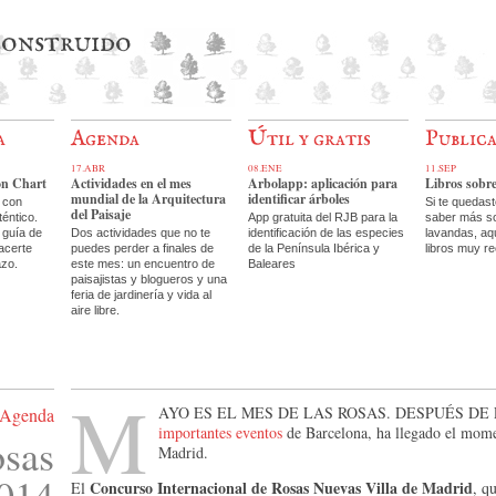
 construido
a
Agenda
Útil y gratis
Public
17.ABR
08.ENE
11.SEP
on Chart
Actividades en el mes
Arbolapp: aplicación para
Libros sobr
mundial de la Arquitectura
identificar árboles
 con
Si te quedas
del Paisaje
téntico.
App gratuita del RJB para la
saber más so
 guía de
Dos actividades que no te
identificación de las especies
lavandas, aq
acerte
puedes perder a finales de
de la Península Ibérica y
libros muy r
azo.
este mes: un encuentro de
Baleares
paisajistas y blogueros y una
feria de jardinería y vida al
aire libre.
M
ayo es el mes de las rosas. Después de
Agenda
importantes eventos
de Barcelona, ha llegado el mom
osas
Madrid.
014
Concurso Internacional de Rosas Nuevas Villa de Madrid
El
, q