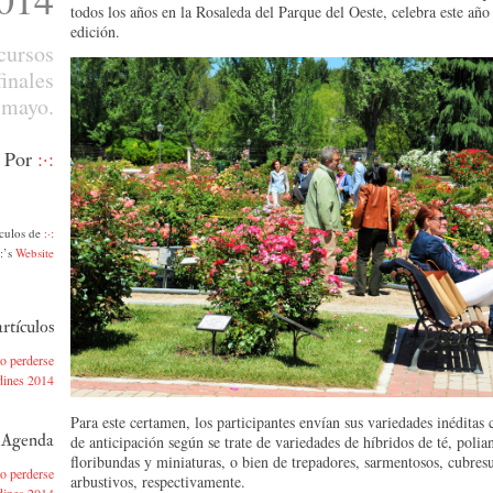
todos los años en la Rosaleda del Parque del Oeste, celebra este año
edición.
cursos
finales
 mayo.
Por
:·:
ículos de
:·:
·:’s
Website
rtículos
no perderse
rdines 2014
Para este certamen, los participantes envían sus variedades inéditas
n Agenda
de anticipación según se trate de variedades de híbridos de té, polia
floribundas y miniaturas, o bien de trepadores, sarmentosos, cubres
no perderse
arbustivos, respectivamente.