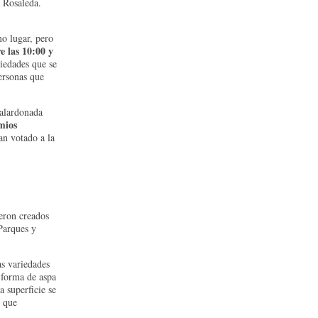
a Rosaleda.
o lugar, pero
e las 10:00 y
riedades que se
ersonas que
galardonada
mios
yan votado a la
eron creados
Parques y
as variedades
 forma de aspa
a superficie se
s que