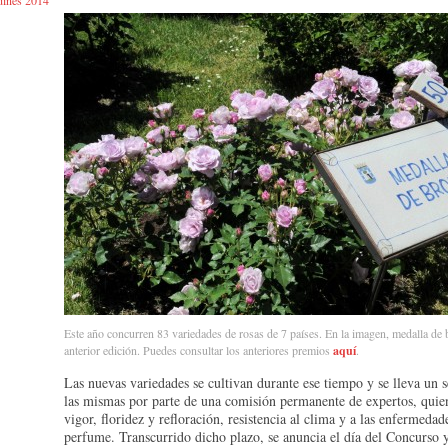
rdines 2014
Este año concurren 83 variedades de rosas de 7 países. En la imagen, medalla de 
anterior edición. Puedes consultar los anteriores premios
aquí
.
Las nuevas variedades se cultivan durante ese tiempo y se lleva un 
las mismas por parte de una comisión permanente de expertos, quie
vigor, floridez y refloración, resistencia al clima y a las enfermedad
perfume. Transcurrido dicho plazo, se anuncia el día del Concurso y