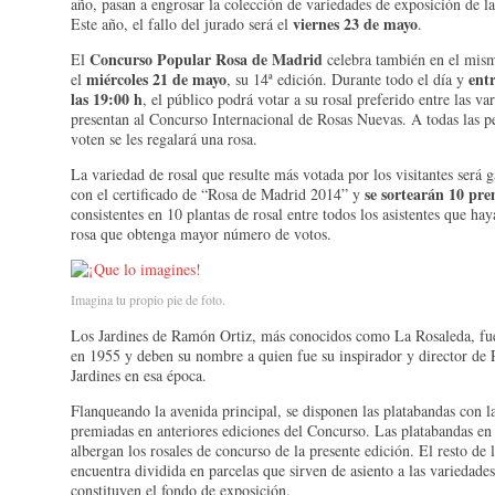
año, pasan a engrosar la colección de variedades de exposición de l
viernes 23 de mayo
Este año, el fallo del jurado será el
.
Concurso Popular Rosa de Madrid
El
celebra también en el mism
miércoles 21 de mayo
entr
el
, su 14ª edición. Durante todo el día y
las 19:00 h
, el público podrá votar a su rosal preferido entre las va
presentan al Concurso Internacional de Rosas Nuevas. A todas las p
voten se les regalará una rosa.
La variedad de rosal que resulte más votada por los visitantes será 
se sortearán 10 pre
con el certificado de “Rosa de Madrid 2014” y
consistentes en 10 plantas de rosal entre todos los asistentes que ha
rosa que obtenga mayor número de votos.
Imagina tu propio pie de foto.
Los Jardines de Ramón Ortiz, más conocidos como La Rosaleda, fu
en 1955 y deben su nombre a quien fue su inspirador y director de 
Jardines en esa época.
Flanqueando la avenida principal, se disponen las platabandas con l
premiadas en anteriores ediciones del Concurso. Las platabandas en
albergan los rosales de concurso de la presente edición. El resto de l
encuentra dividida en parcelas que sirven de asiento a las variedade
constituyen el fondo de exposición.