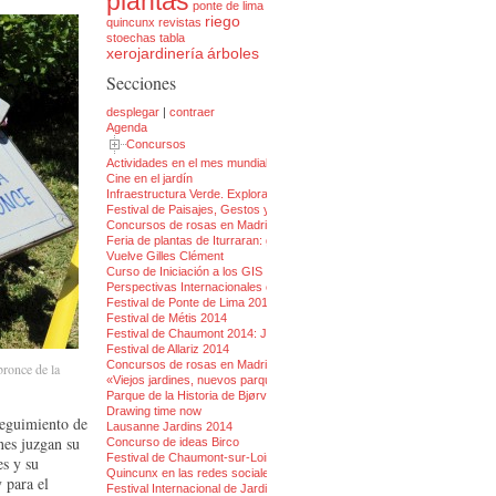
plantas
ponte de lima
riego
quincunx
revistas
stoechas
tabla
xerojardinería
árboles
Secciones
desplegar
|
contraer
Agenda
Concursos
Actividades en el mes mundial de la Arquitectura del Paisaje
Cine en el jardín
Infraestructura Verde. Explorando el alcance de un concepto integrador
Festival de Paisajes, Gestos y Jardines 2014
Concursos de rosas en Madrid 2014
Feria de plantas de Iturraran: guía para no perderse
Vuelve Gilles Clément
Curso de Iniciación a los GIS
Perspectivas Internacionales en Diseño de Plantaciones 2013
Festival de Ponte de Lima 2014: Jardines de Fiesta
Festival de Métis 2014
Festival de Chaumont 2014: Jardines de los pecados capitales
Festival de Allariz 2014
Concursos de rosas en Madrid 2013
bronce de la
«Viejos jardines, nuevos parques» 2013
Parque de la Historia de Bjørvika
Drawing time now
seguimiento de
Lausanne Jardins 2014
nes juzgan su
Concurso de ideas Birco
Festival de Chaumont-sur-Loire 2013
es y su
Quincunx en las redes sociales
 para el
Festival Internacional de Jardines Ponte de Lima 2013