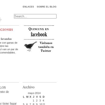
ENLACES
SOBRE EL BLOG
aciones
e lavandas
te con ganas de
bre las
uí van un par de
ecomendables.
Archivo
 los
ento de
mayo 2014
L
M
X
J
V
S
D
1
2
3
4
ue tiene lugar
5
6
7
8
9
10
11