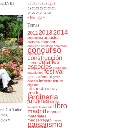
 su LVIII
12
13
14
15
16
17
18
19
20
21
22
23
24
25
26
27
28
29
30
31
« Mar
Jul »
Temas
2014
2013
2012
arbustos
angustifolia
canogar
california
cantueso
catálogo
chaumont
concurso
conferencia
construcción
detalles
curso
especies
estanques
festival
estudiantes
gilles clément
gratis
green infrastructure
high line
infraestructura
verde
jardinería
jardines
latifolia
libro
lavanda
lavandula
 con 2 ó 3 años
madrid
manual
nthas,
materiales
uelos y
mediterráneo
muros
paisajismo