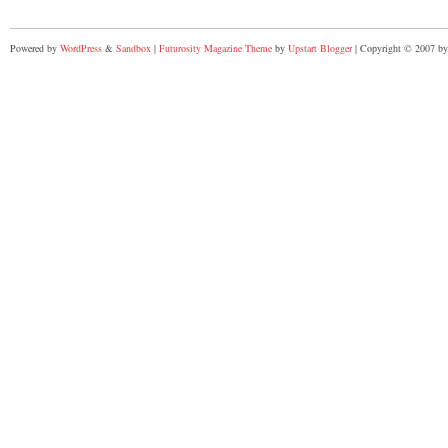
Powered by
WordPress
&
Sandbox
|
Futurosity Magazine Theme
by
Upstart Blogger
| Copyright © 2007 by 