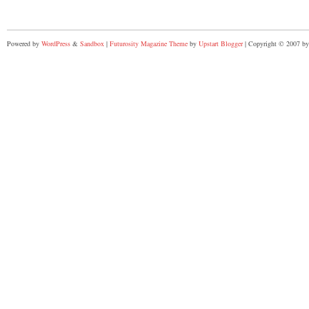
Powered by
WordPress
&
Sandbox
|
Futurosity Magazine Theme
by
Upstart Blogger
| Copyright © 2007 by 