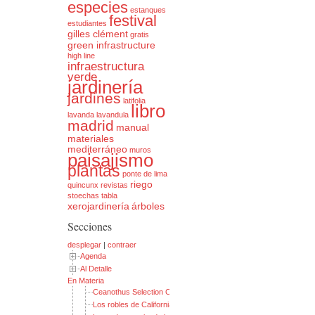
especies
estanques
festival
estudiantes
gilles clément
gratis
green infrastructure
high line
infraestructura
verde
jardinería
jardines
latifolia
libro
lavanda
lavandula
madrid
manual
materiales
mediterráneo
muros
paisajismo
plantas
ponte de lima
riego
quincunx
revistas
stoechas
tabla
xerojardinería
árboles
Secciones
desplegar
|
contraer
Agenda
Al Detalle
En Materia
Ceanothus Selection Chart
Los robles de California