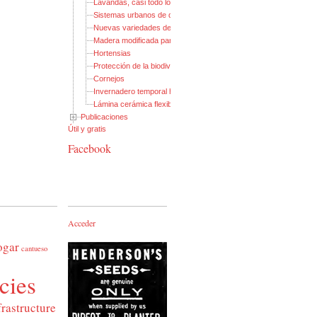
Lavandas, casi todo lo que necesitas saber
Sistemas urbanos de drenaje sostenible (I)
Nuevas variedades de membrillero de flor
Madera modificada para exteriores
Hortensias
Protección de la biodiversidad (I): Pasos para anfibios
Cornejos
Invernadero temporal hinchable
Lámina cerámica flexible
Publicaciones
Útil y gratis
Facebook
Acceder
ogar
cantueso
cies
frastructure