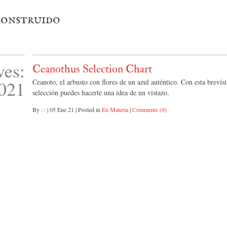
 construido
ves:
Ceanothus Selection Chart
2021
Ceanoto, el arbusto con flores de un azul auténtico. Con esta brevís
selección puedes hacerte una idea de un vistazo.
By
:·:
|
05 Ene 21
|
Posted in
En Materia
|
Comments (0)