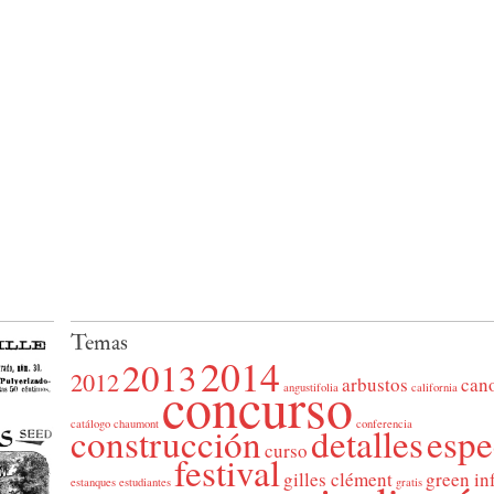
Temas
2014
2013
2012
concurso
arbustos
can
angustifolia
california
catálogo
chaumont
conferencia
construcción
detalles
espe
curso
festival
gilles clément
green in
estanques
estudiantes
gratis