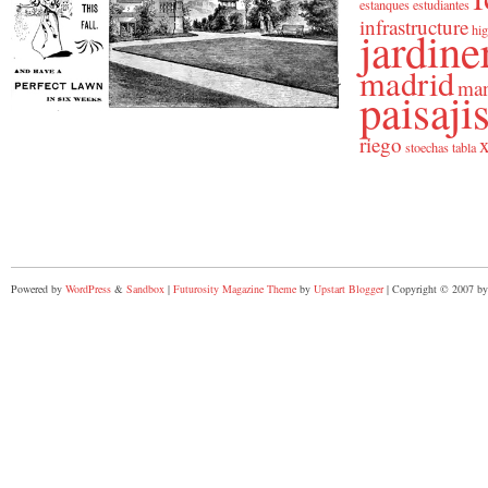
estanques
estudiantes
infrastructure
jardine
hig
madrid
man
paisaj
riego
x
stoechas
tabla
Powered by
WordPress
&
Sandbox
|
Futurosity Magazine Theme
by
Upstart Blogger
| Copyright © 2007 by 