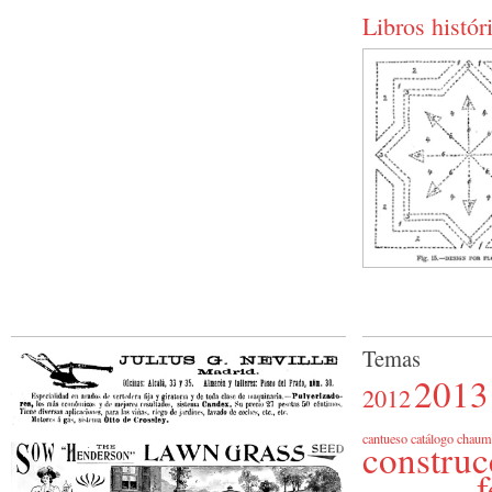
Libros histór
Temas
2013
2012
cantueso
catálogo
chaum
construc
f