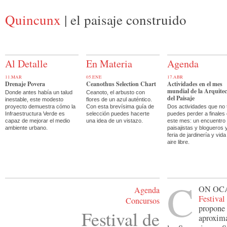
Quincunx
| el paisaje construido
Al Detalle
En Materia
Agenda
11.MAR
05.ENE
17.ABR
Drenaje Povera
Ceanothus Selection Chart
Actividades en el mes
mundial de la Arquite
Donde antes había un talud
Ceanoto, el arbusto con
del Paisaje
inestable, este modesto
flores de un azul auténtico.
proyecto demuestra cómo la
Con esta brevísima guía de
Dos actividades que no 
Infraestructura Verde es
selección puedes hacerte
puedes perder a finales
capaz de mejorar el medio
una idea de un vistazo.
este mes: un encuentro
ambiente urbano.
paisajistas y blogueros 
feria de jardinería y vida
aire libre.
C
on oc
Agenda
Festival
Concursos
propone 
Festival de
aproxim