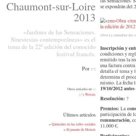
las Sensaciones. 
Chaumont-sur-Loire
se expondrán del 2
2013
«Jardines de las Sensaciones.
Obra
Le calendrier des s
Sinestesias contemporáneas» es el
tema de la 22ª edición del conocido
Inscripción y ent
festival francés.
condiciones y regl
remitido tras la re
una factura contr
Por
:·:
detalla el tema y 
determina el proce
mismo. La fecha lí
19/10/2012 antes 
Otros artículos de
:·:
:·:’s
Website
Resolución:
?
Premios:
cons
La
participación de l
Últimos artículos
remuneración
, c
«
Quincunx en las redes sociales
11.000 €.
»
El puente de Moisés
Participantes: