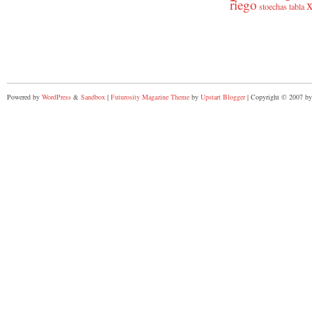
riego
x
stoechas
tabla
Powered by
WordPress
&
Sandbox
|
Futurosity Magazine Theme
by
Upstart Blogger
| Copyright © 2007 by 