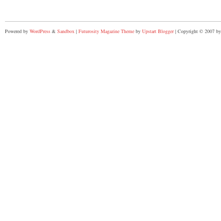
Powered by
WordPress
&
Sandbox
|
Futurosity Magazine Theme
by
Upstart Blogger
| Copyright © 2007 by 