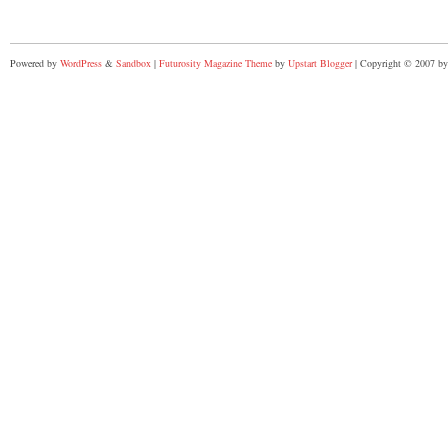
Powered by
WordPress
&
Sandbox
|
Futurosity Magazine Theme
by
Upstart Blogger
| Copyright © 2007 by 