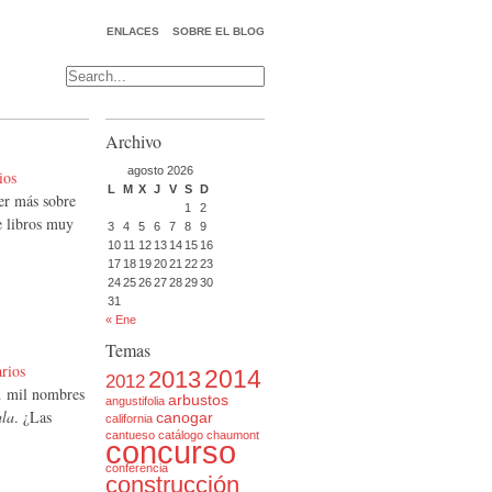
ENLACES
SOBRE EL BLOG
Archivo
agosto 2026
ios
L
M
X
J
V
S
D
ber más sobre
1
2
e libros muy
3
4
5
6
7
8
9
10
11
12
13
14
15
16
17
18
19
20
21
22
23
24
25
26
27
28
29
30
31
« Ene
Temas
rios
2014
2013
2012
… mil nombres
arbustos
angustifolia
la
. ¿Las
canogar
california
cantueso
catálogo
chaumont
concurso
conferencia
construcción