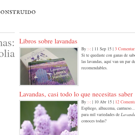
 construido
as:
Libros sobre lavandas
olia
By
:·:
|
11 Sep 15
|
3 Comentar
Si te quedaste con ganas de sa
las lavandas, aquí van un par d
recomendables.
Lavandas, casi todo lo que necesitas saber
By
:·:
|
10 Abr 15
|
12 Comenta
Espliego, alhucema, cantueso
para mil variedades de
Lavandu
conoces todas?