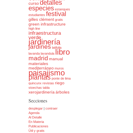
detalles
curso
especies
estanques
festival
estudiantes
gilles clément
gratis
green infrastructure
high line
infraestructura
verde
jardinería
jardines
latifolia
libro
lavanda
lavandula
madrid
manual
materiales
mediterráneo
muros
paisajismo
plantas
ponte de lima
riego
quincunx
revistas
stoechas
tabla
xerojardinería
árboles
Secciones
desplegar
|
contraer
Agenda
Al Detalle
En Materia
Publicaciones
Útil y gratis