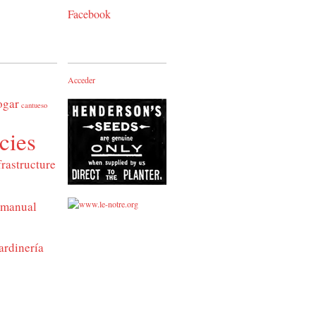
Facebook
Acceder
ogar
cantueso
cies
frastructure
manual
ardinería