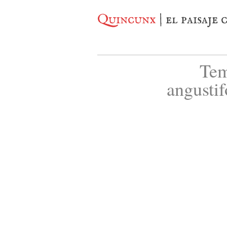
Quincunx
| el paisaje
Tem
angustif