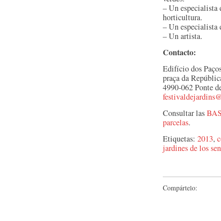
– Un especialista e
horticultura.
– Un especialista 
– Un artista.
Contacto:
Edifício dos Paço
praça da Repúblic
4990-062 Ponte d
festivaldejardin
Consultar las
BAS
parcelas
.
Etiquetas:
2013
,
c
jardines de los se
Compártelo: