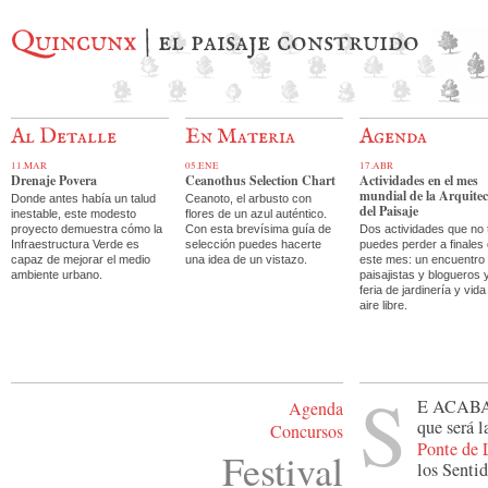
Quincunx
| el paisaje construido
Al Detalle
En Materia
Agenda
11.MAR
05.ENE
17.ABR
Drenaje Povera
Ceanothus Selection Chart
Actividades en el mes
mundial de la Arquite
Donde antes había un talud
Ceanoto, el arbusto con
del Paisaje
inestable, este modesto
flores de un azul auténtico.
proyecto demuestra cómo la
Con esta brevísima guía de
Dos actividades que no 
Infraestructura Verde es
selección puedes hacerte
puedes perder a finales
capaz de mejorar el medio
una idea de un vistazo.
este mes: un encuentro
ambiente urbano.
paisajistas y blogueros 
feria de jardinería y vida
aire libre.
S
e acab
Agenda
que será l
Concursos
Ponte de
Festival
los Sentid