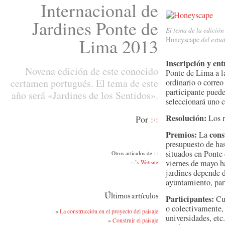
Internacional de
Jardines Ponte de
El tema de la edició
Lima 2013
Honeyscape
del estu
Inscripción y ent
Novena edición de este conocido
Ponte de Lima a 
certamen portugués. El tema de este
ordinario o correo
participante puede
año será «Jardines de los Sentidos».
seleccionará uno
Resolución:
Los r
Por
:·:
Premios:
cons
La
presupuesto de has
situados en Ponte
Otros artículos de
:·:
viernes de mayo ha
:·:’s
Website
jardines depende d
ayuntamiento, part
Últimos artículos
Participantes:
Cua
o colectivamente,
«
La construcción en el proyecto del paisaje
universidades, etc
»
Construir el paisaje