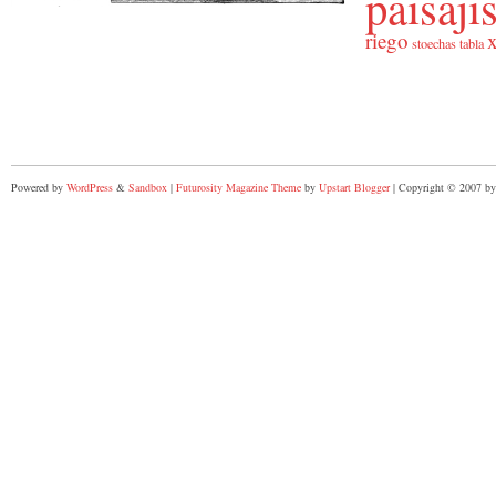
paisaj
riego
x
stoechas
tabla
Powered by
WordPress
&
Sandbox
|
Futurosity Magazine Theme
by
Upstart Blogger
| Copyright © 2007 by 