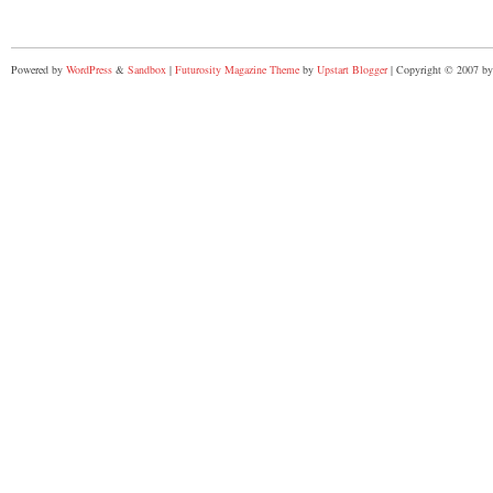
Powered by
WordPress
&
Sandbox
|
Futurosity Magazine Theme
by
Upstart Blogger
| Copyright © 2007 by 