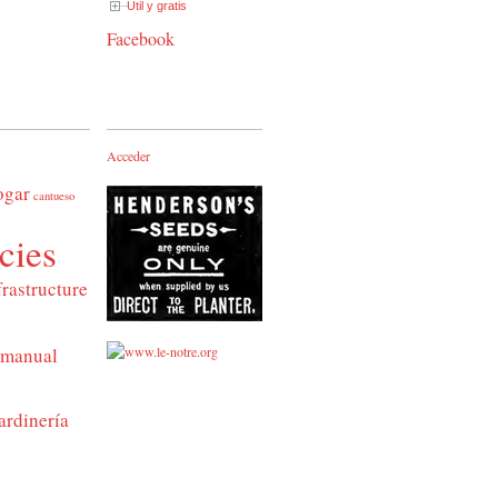
Útil y gratis
Facebook
Acceder
ogar
cantueso
cies
frastructure
manual
ardinería