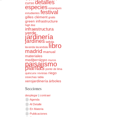
detalles
curso
especies
estanques
festival
estudiantes
gilles clément
gratis
green infrastructure
high line
infraestructura
verde
jardinería
jardines
latifolia
libro
lavanda
lavandula
madrid
manual
materiales
mediterráneo
muros
paisajismo
plantas
ponte de lima
riego
quincunx
revistas
stoechas
tabla
xerojardinería
árboles
Secciones
desplegar
|
contraer
Agenda
Al Detalle
En Materia
Publicaciones