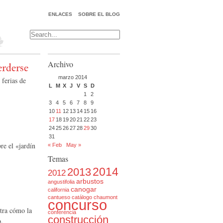
ENLACES
SOBRE EL BLOG
Archivo
erderse
marzo 2014
 ferias de
L
M
X
J
V
S
D
1
2
3
4
5
6
7
8
9
10
11
12
13
14
15
16
17
18
19
20
21
22
23
24
25
26
27
28
29
30
31
re el «jardín
« Feb
May »
Temas
2014
2013
2012
arbustos
angustifolia
canogar
california
cantueso
catálogo
chaumont
concurso
tra cómo la
conferencia
construcción
o.