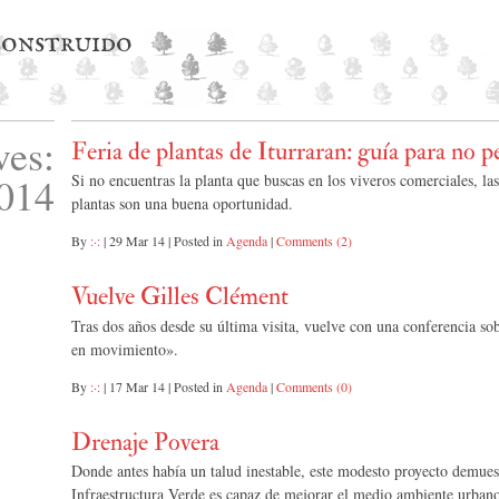
 construido
ves:
Feria de plantas de Iturraran: guía para no p
014
Si no encuentras la planta que buscas en los viveros comerciales, las
plantas son una buena oportunidad.
By
:·:
|
29 Mar 14
|
Posted in
Agenda
|
Comments (2)
Vuelve Gilles Clément
Tras dos años desde su última visita, vuelve con una conferencia sob
en movimiento».
By
:·:
|
17 Mar 14
|
Posted in
Agenda
|
Comments (0)
Drenaje Povera
Donde antes había un talud inestable, este modesto proyecto demues
Infraestructura Verde es capaz de mejorar el medio ambiente urban