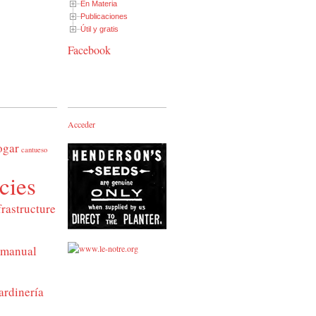
En Materia
Publicaciones
Útil y gratis
Facebook
Acceder
ogar
cantueso
cies
frastructure
manual
ardinería