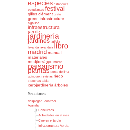
especies
estanques
festival
estudiantes
gilles clément
gratis
green infrastructure
high line
infraestructura
verde
jardinería
jardines
latifolia
libro
lavanda
lavandula
madrid
manual
materiales
mediterráneo
muros
paisajismo
plantas
ponte de lima
riego
quincunx
revistas
stoechas
tabla
xerojardinería
árboles
Secciones
desplegar
|
contraer
Agenda
Concursos
Actividades en el mes mundial de la Arquitectura del Paisaje
Cine en el jardín
Infraestructura Verde. Explorando el alcance de un concepto int