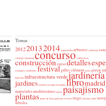
Temas
2014
2013
2012
concurso
arbustos
can
angustifolia
california
catálogo
chaumont
conferencia
construcción
detalles
espe
curso
festival
gilles clément
green in
jardinería
estanques
estudiantes
gratis
infraestructura verde
libro
high line
jardines
madrid
paisajismo
latifolia
lavanda
lavandula
materiales
mediterráneo
muros
plantas
riego
xeroj
ponte de lima
quincunx
revistas
stoechas
tabla
árboles