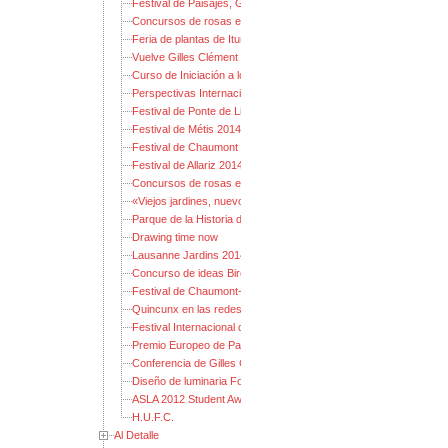
Festival de Paisajes, Gestos y Jardines 2014
Concursos de rosas en Madrid 2014
Feria de plantas de Iturraran: guía para no perderse
Vuelve Gilles Clément
Curso de Iniciación a los GIS
Perspectivas Internacionales en Diseño de Plantaciones 2013
Festival de Ponte de Lima 2014: Jardines de Fiesta
Festival de Métis 2014
Festival de Chaumont 2014: Jardines de los pecados capitales
Festival de Allariz 2014
Concursos de rosas en Madrid 2013
«Viejos jardines, nuevos parques» 2013
Parque de la Historia de Bjørvika
Drawing time now
Lausanne Jardins 2014
Concurso de ideas Birco
Festival de Chaumont-sur-Loire 2013
Quincunx en las redes sociales
Festival Internacional de Jardines Ponte de Lima 2013
Premio Europeo de Paisaje Rosa Barba
Conferencia de Gilles Clément
Diseño de luminaria Fondation CLU
ASLA 2012 Student Awards
H.U.F.C.
Al Detalle