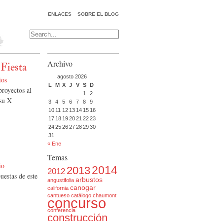
ENLACES
SOBRE EL BLOG
Archivo
 Fiesta
agosto 2026
ios
L
M
X
J
V
S
D
proyectos al
1
2
 su X
3
4
5
6
7
8
9
10
11
12
13
14
15
16
17
18
19
20
21
22
23
24
25
26
27
28
29
30
31
« Ene
Temas
io
2014
2013
2012
uestas de este
arbustos
angustifolia
canogar
california
cantueso
catálogo
chaumont
concurso
conferencia
construcción