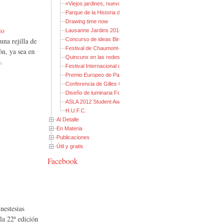
«Viejos jardines, nuevos parques» 2013
Parque de la Historia de Bjørvika
Drawing time now
io
Lausanne Jardins 2014
una rejilla de
Concurso de ideas Birco
Festival de Chaumont-sur-Loire 2013
ón, ya sea en
Quincunx en las redes sociales
.
Festival Internacional de Jardines Ponte de Lima 2013
Premio Europeo de Paisaje Rosa Barba
Conferencia de Gilles Clément
Diseño de luminaria Fondation CLU
ASLA 2012 Student Awards
H.U.F.C.
Al Detalle
En Materia
Publicaciones
Útil y gratis
Facebook
nestesias
la 22ª edición