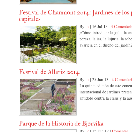
Festival de Chaumont 2014: Jardines de los
capitales
By
:·:
|
16 Jul 13
|
3 Comentari
¿Cómo introducir la gula, la en
pereza, la ira, la lujuria, la sob
avaricia en el diseño del jardín
Festival de Allariz 2014
By
:·:
|
25 Jun 13
|
4 Comentar
La quinta edición de este concu
internacional de jardines preten
antídoto contra la crisis y la au
Parque de la Historia de Bjørvika
By
:·:
|
15 Dic 12
|
Comentar