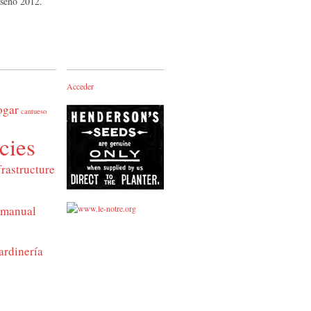
iseño 2012.
Acceder
ogar
cantueso
cies
frastructure
manual
ardinería