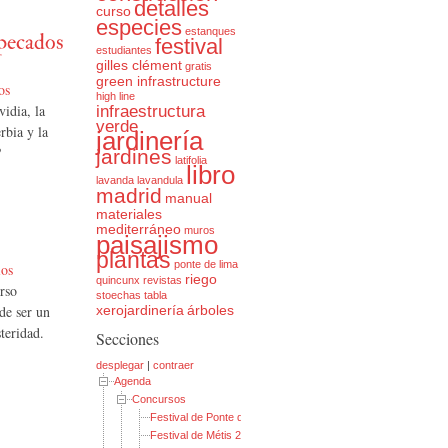
detalles
curso
especies
estanques
 pecados
festival
estudiantes
gilles clément
gratis
green infrastructure
os
high line
vidia, la
infraestructura
verde
erbia y la
jardinería
?
jardines
latifolia
libro
lavanda
lavandula
madrid
manual
materiales
mediterráneo
muros
paisajismo
plantas
ponte de lima
ios
riego
quincunx
revistas
rso
stoechas
tabla
xerojardinería
árboles
de ser un
steridad.
Secciones
desplegar
|
contraer
Agenda
Concursos
Festival de Ponte de Lima 2014: Jardines de Fiesta
Festival de Métis 2014