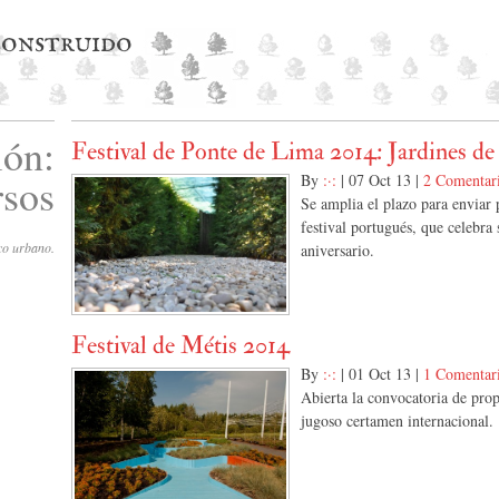
 construido
ión:
Festival de Ponte de Lima 2014: Jardines de
sos
By
:·:
|
07 Oct 13
|
2 Comentar
Se amplia el plazo para enviar 
festival portugués, que celebra
co urbano.
aniversario.
Festival de Métis 2014
By
:·:
|
01 Oct 13
|
1 Comentar
Abierta la convocatoria de prop
jugoso certamen internacional.