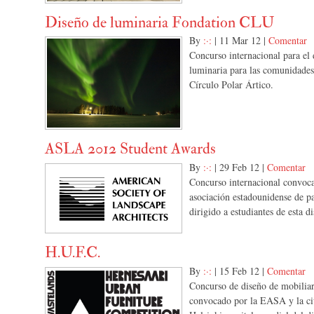
Diseño de luminaria Fondation CLU
By
:·:
|
11 Mar 12
|
Comentar
Concurso internacional para el
luminaria para las comunidades
Círculo Polar Ártico.
ASLA 2012 Student Awards
By
:·:
|
29 Feb 12
|
Comentar
Concurso internacional convoca
asociación estadounidense de pai
dirigido a estudiantes de esta di
H.U.F.C.
By
:·:
|
15 Feb 12
|
Comentar
Concurso de diseño de mobilia
convocado por la EASA y la c