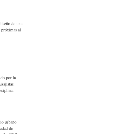
 diseño de una
 próximas al
do por la
sajistas,
sciplina.
rio urbano
iudad de