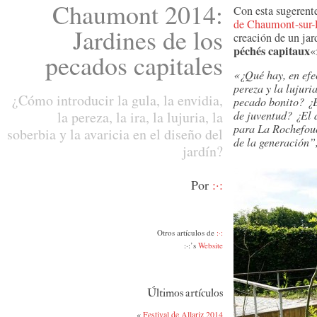
Chaumont 2014:
Con esta sugerent
de Chaumont-sur-
Jardines de los
creación de un jar
péchés capitaux
«
pecados capitales
«¿Qué hay, en efec
pereza y la lujuri
¿Cómo introducir la gula, la envidia,
pecado bonito? ¿E
la pereza, la ira, la lujuria, la
de juventud? ¿El 
para La Rochefouc
soberbia y la avaricia en el diseño del
de la generación”
jardín?
Por
:·:
Otros artículos de
:·:
:·:’s
Website
Últimos artículos
«
Festival de Allariz 2014