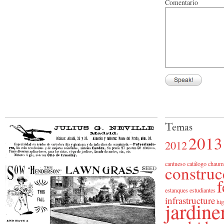
Comentario
Temas
2013
2012
cantueso
catálogo
chaum
construc
f
estanques
estudiantes
infrastructure
jardine
hig