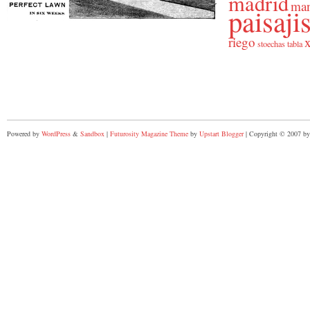
madrid
man
paisaj
riego
x
stoechas
tabla
Powered by
WordPress
&
Sandbox
|
Futurosity Magazine Theme
by
Upstart Blogger
| Copyright © 2007 by 