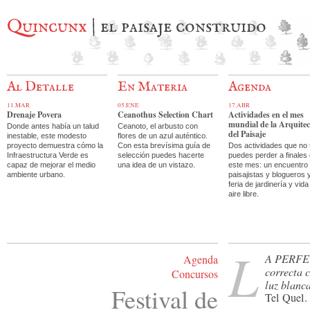
Quincunx
| el paisaje construido
Al Detalle
En Materia
Agenda
11.MAR
05.ENE
17.ABR
Drenaje Povera
Ceanothus Selection Chart
Actividades en el mes
mundial de la Arquite
Donde antes había un talud
Ceanoto, el arbusto con
del Paisaje
inestable, este modesto
flores de un azul auténtico.
proyecto demuestra cómo la
Con esta brevísima guía de
Dos actividades que no 
Infraestructura Verde es
selección puedes hacerte
puedes perder a finales
capaz de mejorar el medio
una idea de un vistazo.
este mes: un encuentro
ambiente urbano.
paisajistas y blogueros 
feria de jardinería y vida
aire libre.
L
a perfe
Agenda
correcta 
Concursos
luz blanca
Festival de
Tel Quel.