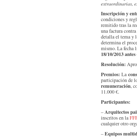
extraordinarias, 
Inscripción y ent
condiciones y regl
remitido tras la re
una factura contr
detalla el tema y 
determina el proce
mismo. La fecha lí
18/10/2013 antes 
Resolución:
Aprox
Premios:
cons
La
participación de l
remuneración
, c
11.000 €.
Participantes:
Arquitectos pai
–
inscritos en la
FF
cualquier otro or
Equipos multid
–