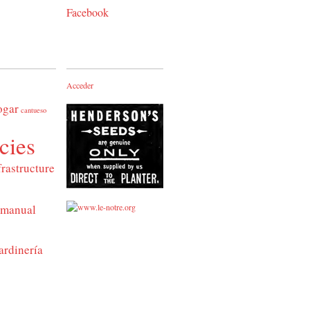
Facebook
Acceder
ogar
cantueso
cies
frastructure
manual
ardinería