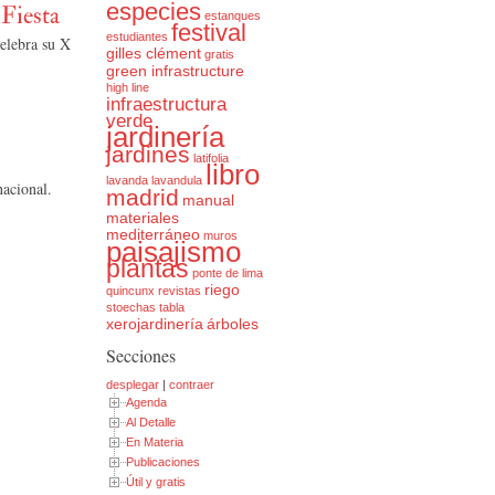
especies
 Fiesta
estanques
festival
estudiantes
celebra su X
gilles clément
gratis
green infrastructure
high line
infraestructura
verde
jardinería
jardines
latifolia
libro
lavanda
lavandula
nacional.
madrid
manual
materiales
mediterráneo
muros
paisajismo
plantas
ponte de lima
riego
quincunx
revistas
stoechas
tabla
xerojardinería
árboles
Secciones
desplegar
|
contraer
Agenda
Al Detalle
En Materia
Publicaciones
Útil y gratis