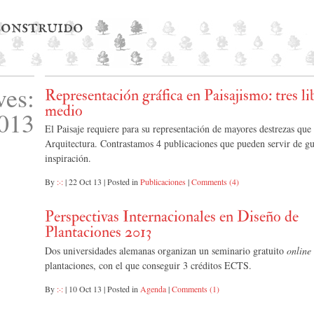
 construido
ves:
Representación gráfica en Paisajismo: tres li
medio
2013
El Paisaje requiere para su representación de mayores destrezas que 
Arquitectura. Contrastamos 4 publicaciones que pueden servir de gu
inspiración.
By
:·:
|
22 Oct 13
|
Posted in
Publicaciones
|
Comments (4)
Perspectivas Internacionales en Diseño de
Plantaciones 2013
Dos universidades alemanas organizan un seminario gratuito
online
plantaciones, con el que conseguir 3 créditos ECTS.
By
:·:
|
10 Oct 13
|
Posted in
Agenda
|
Comments (1)