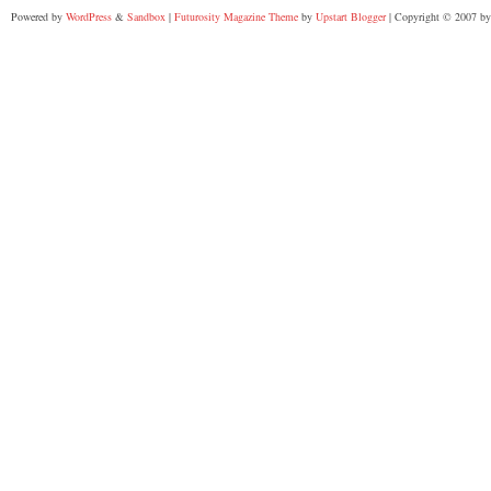
Powered by
WordPress
&
Sandbox
|
Futurosity Magazine Theme
by
Upstart Blogger
| Copyright © 2007 by 