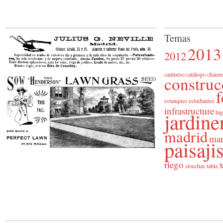
Temas
2013
2012
cantueso
catálogo
chaum
construc
f
estanques
estudiantes
infrastructure
jardine
hig
madrid
man
paisaj
riego
x
stoechas
tabla