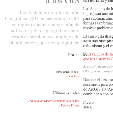
territoriales y c
Los Sistemas de I
Los Sistemas de Información
inglés) son una in
Geográfica (SIG en castellano o GIS
para capturar, alm
formas la informac
en inglés) son una integración de
resolver problemas
software y datos geográficos para
resolver problemas complejos de
diri
El curso está
aquellas disciplin
planificación y gestión geográfica.
urbanismo y el 
Por
:·:
El cálculo de las cue
GIS ofrecen al arquit
Otros artículos de
:·:
:·:’s
Website
Durante el desarr
necesarios para po
de ArcGIS 10 (Ar
Últimos artículos
combinarlo con ot
«
Nuevas variedades de membrillero de flor
Precio:
»
Drenaje Povera
360 €