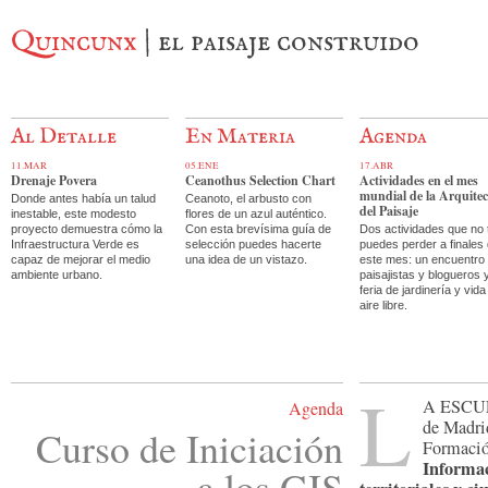
Quincunx
| el paisaje construido
Al Detalle
En Materia
Agenda
11.MAR
05.ENE
17.ABR
Drenaje Povera
Ceanothus Selection Chart
Actividades en el mes
mundial de la Arquite
Donde antes había un talud
Ceanoto, el arbusto con
del Paisaje
inestable, este modesto
flores de un azul auténtico.
proyecto demuestra cómo la
Con esta brevísima guía de
Dos actividades que no 
Infraestructura Verde es
selección puedes hacerte
puedes perder a finales
capaz de mejorar el medio
una idea de un vistazo.
este mes: un encuentro
ambiente urbano.
paisajistas y blogueros 
feria de jardinería y vida
aire libre.
L
a Escu
Agenda
de Madrid
Curso de Iniciación
Formaci
Informac
a los GIS