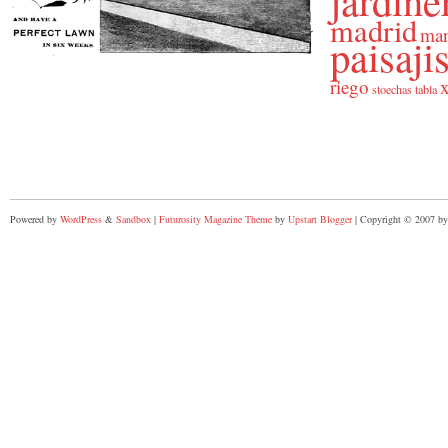
jardine
madrid
man
paisaj
riego
x
stoechas
tabla
Powered by
WordPress
&
Sandbox
|
Futurosity Magazine Theme
by
Upstart Blogger
| Copyright © 2007 by 