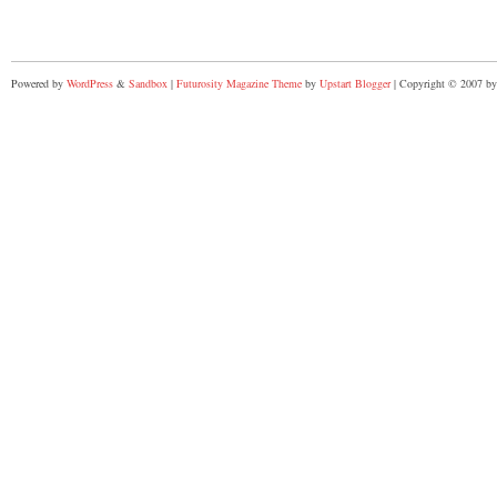
Powered by
WordPress
&
Sandbox
|
Futurosity Magazine Theme
by
Upstart Blogger
| Copyright © 2007 by 