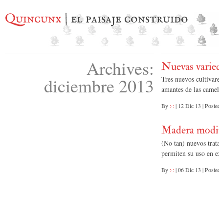
Quincunx
| el paisaje construido
Archives:
Nuevas varied
diciembre 2013
Tres nuevos cultivar
amantes de las camel
By
:·:
|
12 Dic 13
|
Poste
Madera modifi
(No tan) nuevos trat
permiten su uso en e
By
:·:
|
06 Dic 13
|
Poste