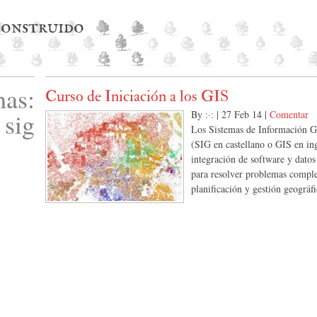
 construido
as:
Curso de Iniciación a los GIS
sig
By
:·:
|
27 Feb 14
|
Comentar
Los Sistemas de Información G
(SIG en castellano o GIS en in
integración de software y datos
para resolver problemas comple
planificación y gestión geográfi