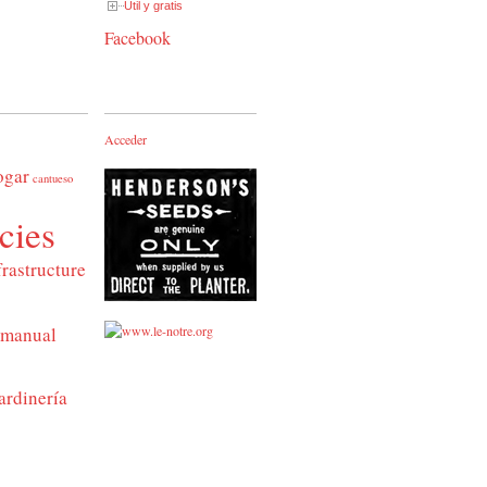
Útil y gratis
Facebook
Acceder
ogar
cantueso
cies
frastructure
manual
ardinería