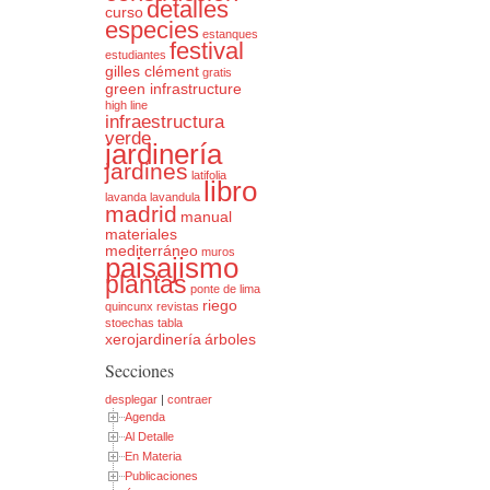
detalles
curso
especies
estanques
festival
estudiantes
gilles clément
gratis
green infrastructure
high line
infraestructura
verde
jardinería
jardines
latifolia
libro
lavanda
lavandula
madrid
manual
materiales
mediterráneo
muros
paisajismo
plantas
ponte de lima
riego
quincunx
revistas
stoechas
tabla
xerojardinería
árboles
Secciones
desplegar
|
contraer
Agenda
Al Detalle
En Materia
Publicaciones