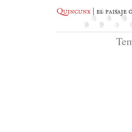
Quincunx
| el paisaje
Tem