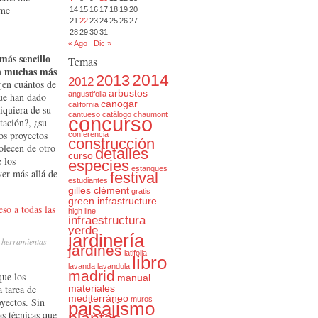
 me
14
15
16
17
18
19
20
21
22
23
24
25
26
27
28
29
30
31
« Ago
Dic »
más sencillo
Temas
con muchas más
2014
2013
2012
 ¿en cuántos de
arbustos
angustifolia
que han dado
canogar
california
iquiera de su
cantueso
catálogo
chaumont
concurso
etación?, ¿su
los proyectos
conferencia
construcción
olecen de otro
detalles
curso
 los
especies
estanques
er más allá de
festival
estudiantes
gilles clément
gratis
green infrastructure
high line
infraestructura
verde
jardinería
s herramientas
jardines
latifolia
libro
lavanda
lavandula
madrid
que los
manual
 tarea de
materiales
mediterráneo
muros
yectos. Sin
paisajismo
as técnicas que