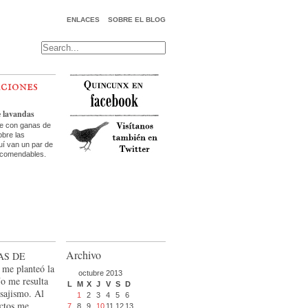
ENLACES
SOBRE EL BLOG
aciones
e lavandas
te con ganas de
bre las
uí van un par de
ecomendables.
Archivo
as de
 me planteó la
octubre 2013
o me resulta
L
M
X
J
V
S
D
isajismo. Al
1
2
3
4
5
6
ectos me
7
8
9
10
11
12
13