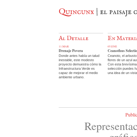
Quincunx
| el paisaje
Al Detalle
En Materi
11.MAR
05.ENE
Drenaje Povera
Ceanothus Selecti
Donde antes había un talud
Ceanoto, el arbusto
inestable, este modesto
flores de un azul au
proyecto demuestra cómo la
Con esta brevísima
Infraestructura Verde es
selección puedes h
capaz de mejorar el medio
una idea de un vist
ambiente urbano.
Publi
Representa
gráfic