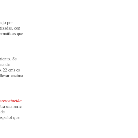
bujo por
nizadas, con
formáticas que
miento. Se
ema de
 x 22 cm) es
llevar encima
presentación
tra una serie
 de
 español que