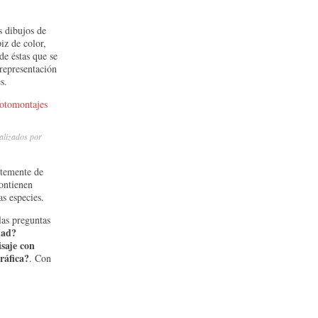
 dibujos de
iz de color,
de éstas que se
representación
s.
alizados por
ntemente de
contienen
as especies.
las preguntas
dad?
isaje con
ráfica?
. Con