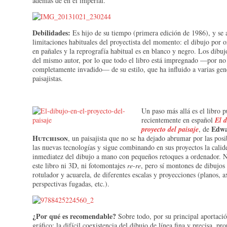
además de en el imperial.
Debilidades:
Es hijo de su tiempo (primera edición de 1986), y se a
limitaciones habituales del proyectista del momento: el dibujo por 
en pañales y la reprografía habitual es en blanco y negro. Los dibuj
del mismo autor, por lo que todo el libro está impregnado —por no
completamente invadido— de su estilo, que ha influido a varias gen
paisajistas.
Un paso más allá es el libro 
recientemente en español
El d
Edw
proyecto del paisaje
, de
Hutchison
, un paisajista que no se ha dejado abrumar por las posi
las nuevas tecnologías y sigue combinando en sus proyectos la calid
inmediatez del dibujo a mano con pequeños retoques a ordenador. 
este libro ni 3D, ni fotomontajes
re-re
, pero sí montones de dibujos a
rotulador y acuarela, de diferentes escalas y proyecciones (planos, 
perspectivas fugadas, etc.).
¿Por qué es recomendable?
Sobre todo, por su principal aportació
gráfico: la difícil coexistencia del dibujo de línea fina y precisa, p