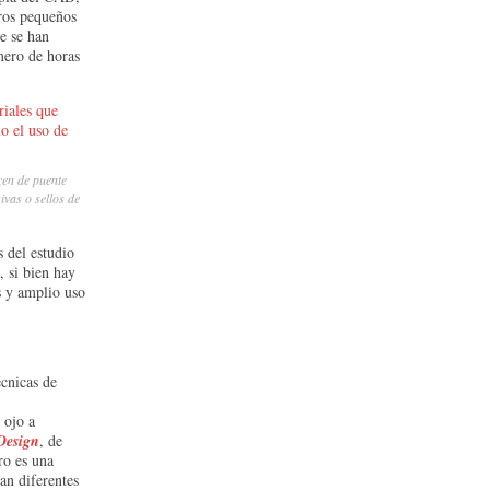
ros pequeños
ue se han
mero de horas
cen de puente
vas o sellos de
 del estudio
, si bien hay
s y amplio uso
cnicas de
 ojo a
Design
, de
ro es una
an diferentes