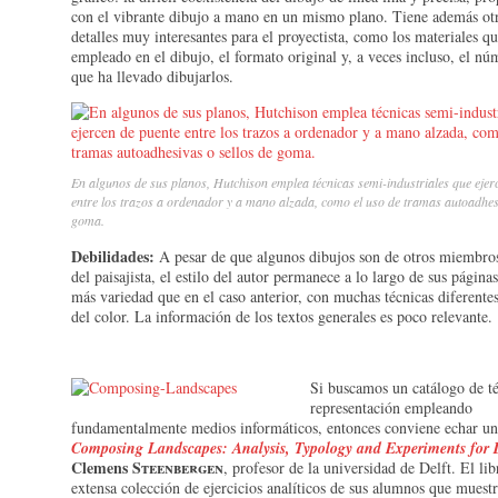
con el vibrante dibujo a mano en un mismo plano. Tiene además ot
detalles muy interesantes para el proyectista, como los materiales q
empleado en el dibujo, el formato original y, a veces incluso, el nú
que ha llevado dibujarlos.
En algunos de sus planos, Hutchison emplea técnicas semi-industriales que ejer
entre los trazos a ordenador y a mano alzada, como el uso de tramas autoadhesi
goma.
Debilidades:
A pesar de que algunos dibujos son de otros miembros
del paisajista, el estilo del autor permanece a lo largo de sus páginas
más variedad que en el caso anterior, con muchas técnicas diferente
del color. La información de los textos generales es poco relevante.
Si buscamos un catálogo de té
representación empleando
fundamentalmente medios informáticos, entonces conviene echar un
Composing Landscapes: Analysis, Typology and Experiments for 
Clemens
Steenbergen
, profesor de la universidad de Delft. El lib
extensa colección de ejercicios analíticos de sus alumnos que muestr