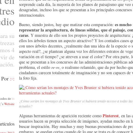
sorprende cada día, la mayoría de los planos de paisajismo que veo
tres
desagradan, incluso los que se presentan a los principales concursos
internacionales.
edio
es mucho 
Bueno, siendo justos, hay que matizar esta comparación:
representar la arquitectura, de líneas sólidas, que el paisaje, 
para su
caras
. Y muestra de ello son los propios proyectos de arquitectura:
ellos los árboles tienen un aspecto atractivo? Y los contados casos 
trezas
con unos árboles decentes, ¿realmente dan una idea de la especie o s
amos 4
aspecto real?, ¿se plantean alguna vez los diferentes estratos de veg
vir de
variación en el tiempo? ¿se atreven a usar el color? Por otra parte, 
que se presentan a los concursos de las administraciones públicas ad
ración.
problema, el estilo
re-re
, o realismo relamido, que da por hecho que
ciudadanos carecen totalmente de imaginación y no son capaces de v
Por
:·:
la foto fija.
ículos de
:·:
¿Cómo serían los montajes de Yves Brunier si hubiera tenido acceso a todas la
·:’s
Website
actuales?
Pinterest
Algunas herramientas de aparición reciente como
, en las 
usuarios hacen su propia selección de imágenes, ayudan mucho en la
rtículos
buscar inspiración. Hay muchas y muy buenas presentaciones de pro
embargo, se quedan cortas cuando de lo que se trata es de conocer l
ciones 2013