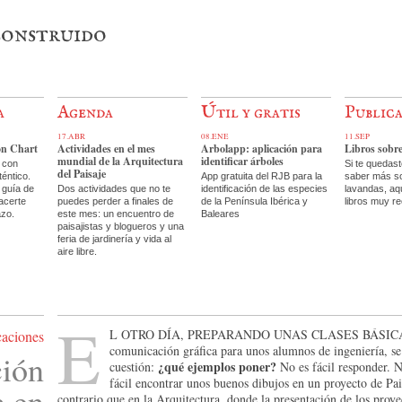
 construido
a
Agenda
Útil y gratis
Public
17.ABR
08.ENE
11.SEP
on Chart
Actividades en el mes
Arbolapp: aplicación para
Libros sobr
mundial de la Arquitectura
identificar árboles
 con
Si te quedas
del Paisaje
téntico.
App gratuita del RJB para la
saber más so
 guía de
Dos actividades que no te
identificación de las especies
lavandas, aq
acerte
puedes perder a finales de
de la Península Ibérica y
libros muy r
azo.
este mes: un encuentro de
Baleares
paisajistas y blogueros y una
feria de jardinería y vida al
aire libre.
E
l otro día, preparando unas clases básic
caciones
comunicación gráfica para unos alumnos de ingeniería, se
ción
¿qué ejemplos poner?
cuestión:
No es fácil responder. N
fácil encontrar unos buenos dibujos en un proyecto de Pa
a en
contrario que en la Arquitectura, donde la presentación de los proy