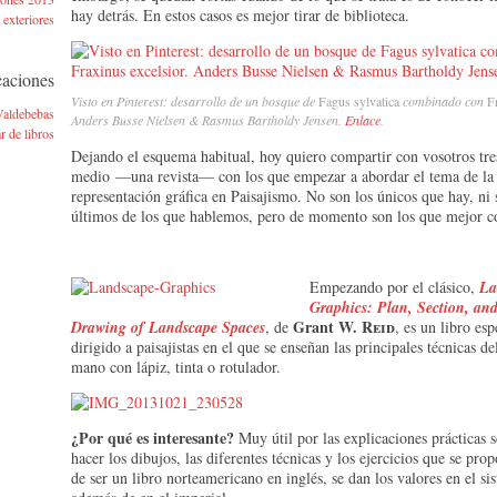
hay detrás. En estos casos es mejor tirar de biblioteca.
exteriores
caciones
Visto en Pinterest: desarrollo de un bosque de
Fagus sylvatica
combinado con
F
Valdebebas
Anders Busse Nielsen & Rasmus Bartholdy Jensen.
Enlace
.
r de libros
Dejando el esquema habitual, hoy quiero compartir con vosotros tres
medio —una revista— con los que empezar a abordar el tema de la
representación gráfica en Paisajismo. No son los únicos que hay, ni 
últimos de los que hablemos, pero de momento son los que mejor 
Empezando por el clásico,
La
Graphics: Plan, Section, and
Grant
W. Reid
Drawing of Landscape Spaces
, de
, es un libro es
dirigido a paisajistas en el que se enseñan las principales técnicas de
mano con lápiz, tinta o rotulador.
¿Por qué es interesante?
Muy útil por las explicaciones prácticas
hacer los dibujos, las diferentes técnicas y los ejercicios que se pro
de ser un libro norteamericano en inglés, se dan los valores en el s