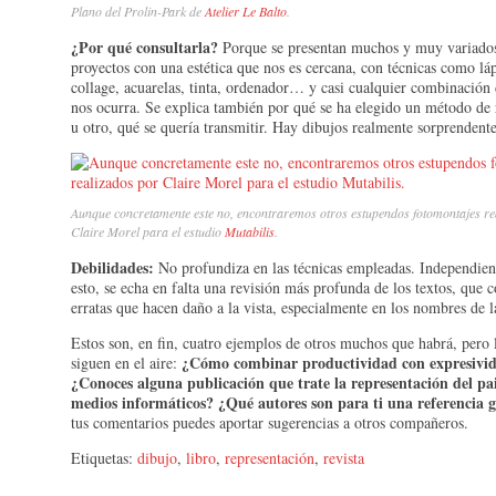
Plano del Prolin-Park de
Atelier Le Balto
.
¿Por qué consultarla?
Porque se presentan muchos y muy variados
proyectos con una estética que nos es cercana, con técnicas como láp
collage, acuarelas, tinta, ordenador… y casi cualquier combinación 
nos ocurra. Se explica también por qué se ha elegido un método de 
u otro, qué se quería transmitir. Hay dibujos realmente sorprendente
Aunque concretamente este no, encontraremos otros estupendos fotomontajes re
Claire Morel para el estudio
Mutabilis
.
Debilidades:
No profundiza en las técnicas empleadas. Independie
esto, se echa en falta una revisión más profunda de los textos, que 
erratas que hacen daño a la vista, especialmente en los nombres de l
Estos son, en fin, cuatro ejemplos de otros muchos que habrá, pero 
¿Cómo combinar productividad con expresivi
siguen en el aire:
¿Conoces alguna publicación que trate la representación del pa
medios informáticos? ¿Qué autores son para ti una referencia g
tus comentarios puedes aportar sugerencias a otros compañeros.
Etiquetas:
dibujo
,
libro
,
representación
,
revista