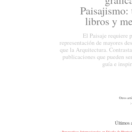
Paisajismo: 
libros y m
El Paisaje requiere 
representación de mayores des
que la Arquitectura. Contrast
publicaciones que pueden ser
guía e inspi
Otros art
:
Últimos a
«
Perspectivas Internacionales en Diseño de Planta