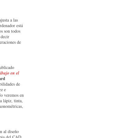
justa a las
ordenador está
os son todos
 decir
eraciones de
publicado
ibujo en el
ard
bilidades de
ez e
No veremos en
 lápiz, tinta,
axonométricas,
n al diseño
ropia del CAD,