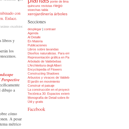
plantas
ponte de lima
riego
quincunx
revistas
stoechas
tabla
xerojardinería
árboles
Secciones
raxinus excelsior
.
desplegar
|
contraer
Agenda
Al Detalle
 libros y
En Materia
Publicaciones
Libros sobre lavandas
serán los
Diseños naturalistas. Para empezar: un par de libros
conocemos.
Representación gráfica en Paisajismo: tres libros y medio
Arbolado de Valdebebas
L’Architettura degli Alberi
Encyclopedia of Flowers
ndscape
Constructing Shadows
Arbustos y vivaces de Valdebebas
 Perspective
El jardín en movimiento
pecíficamente
Construir el paisaje
l dibujo a
La construcción en el proyecto del paisaje
Tectónica 30: Espacios exteriores
Monografía de Detail sobre Arquitectura y Paisaje
Útil y gratis
Facebook
 sobre cómo
ponen. A pesar
istema métrico