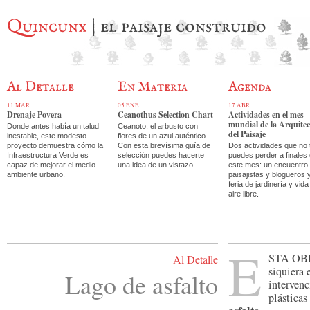
Quincunx
| el paisaje construido
Al Detalle
En Materia
Agenda
11.MAR
05.ENE
17.ABR
Drenaje Povera
Ceanothus Selection Chart
Actividades en el mes
mundial de la Arquite
Donde antes había un talud
Ceanoto, el arbusto con
del Paisaje
inestable, este modesto
flores de un azul auténtico.
proyecto demuestra cómo la
Con esta brevísima guía de
Dos actividades que no 
Infraestructura Verde es
selección puedes hacerte
puedes perder a finales
capaz de mejorar el medio
una idea de un vistazo.
este mes: un encuentro
ambiente urbano.
paisajistas y blogueros 
feria de jardinería y vida
aire libre.
E
sta ob
Al Detalle
siquiera 
Lago de asfalto
intervenc
plásticas