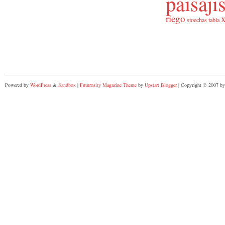
paisaj
riego
x
stoechas
tabla
Powered by
WordPress
&
Sandbox
|
Futurosity Magazine Theme
by
Upstart Blogger
| Copyright © 2007 by 