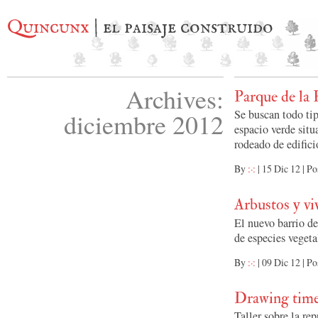
Quincunx
| el paisaje construido
Archives:
Parque de la 
Se buscan todo tip
diciembre 2012
espacio verde situ
rodeado de edifici
By
:·:
|
15 Dic 12
|
Po
Arbustos y vi
El nuevo barrio de
de especies vegeta
By
:·:
|
09 Dic 12
|
Po
Drawing tim
Taller sobre la re