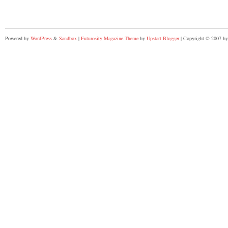
Powered by
WordPress
&
Sandbox
|
Futurosity Magazine Theme
by
Upstart Blogger
| Copyright © 2007 by 