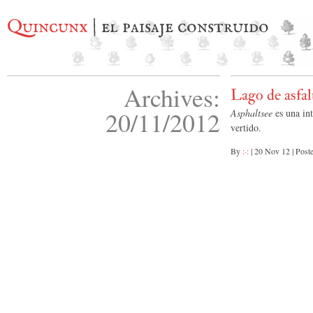
Quincunx
| el paisaje construido
Archives:
Lago de asfal
20/11/2012
Asphaltsee
es una int
vertido.
By
:·:
|
20 Nov 12
|
Post