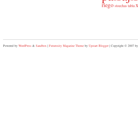
riego
x
stoechas
tabla
Powered by
WordPress
&
Sandbox
|
Futurosity Magazine Theme
by
Upstart Blogger
| Copyright © 2007 by 