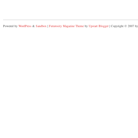
Powered by
WordPress
&
Sandbox
|
Futurosity Magazine Theme
by
Upstart Blogger
| Copyright © 2007 by 