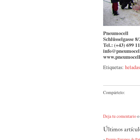
Pneumocell
Schlüsselgasse 8
Tel.: (+43) 699 1
info@pneumocel
www.pneumocel
Etiquetas:
heladas
Compártelo:
Deja tu comentario
o 
Últimos artícul
«
Premio Europeo de Pai