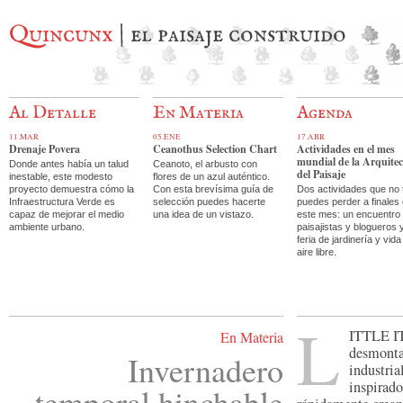
Quincunx
| el paisaje construido
Al Detalle
En Materia
Agenda
11.MAR
05.ENE
17.ABR
Drenaje Povera
Ceanothus Selection Chart
Actividades en el mes
mundial de la Arquite
Donde antes había un talud
Ceanoto, el arbusto con
del Paisaje
inestable, este modesto
flores de un azul auténtico.
proyecto demuestra cómo la
Con esta brevísima guía de
Dos actividades que no 
Infraestructura Verde es
selección puedes hacerte
puedes perder a finales
capaz de mejorar el medio
una idea de un vistazo.
este mes: un encuentro
ambiente urbano.
paisajistas y blogueros 
feria de jardinería y vida
aire libre.
L
ittle 
En Materia
desmonta
Invernadero
industria
inspirad
temporal hinchable