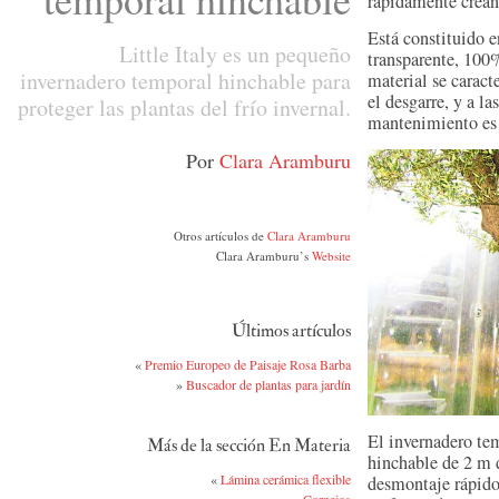
rápidamente crean
Está constituido e
Little Italy es un pequeño
transparente, 100%
invernadero temporal hinchable para
material se caracte
el desgarre, y a l
proteger las plantas del frío invernal.
mantenimiento es
Por
Clara Aramburu
Otros artículos de
Clara Aramburu
Clara Aramburu’s
Website
Últimos artículos
«
Premio Europeo de Paisaje Rosa Barba
»
Buscador de plantas para jardín
El invernadero te
Más de la sección En Materia
hinchable de 2 m d
«
Lámina cerámica flexible
desmontaje rápidos