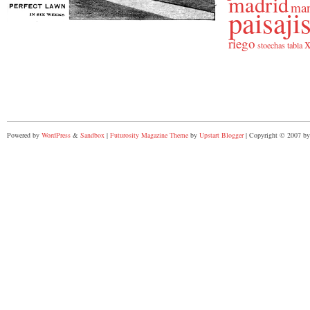
madrid
man
paisaj
riego
x
stoechas
tabla
Powered by
WordPress
&
Sandbox
|
Futurosity Magazine Theme
by
Upstart Blogger
| Copyright © 2007 by 