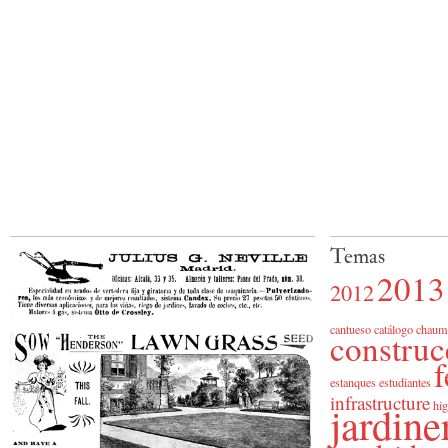
Temas
2013
2012
cantueso
catálogo
chaum
construc
f
estanques
estudiantes
infrastructure
jardine
hig