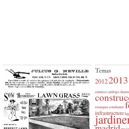
Temas
2013
2012
cantueso
catálogo
chaum
construc
f
estanques
estudiantes
infrastructure
jardine
hig
madrid
man