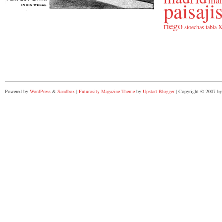
paisaj
riego
x
stoechas
tabla
Powered by
WordPress
&
Sandbox
|
Futurosity Magazine Theme
by
Upstart Blogger
| Copyright © 2007 by 