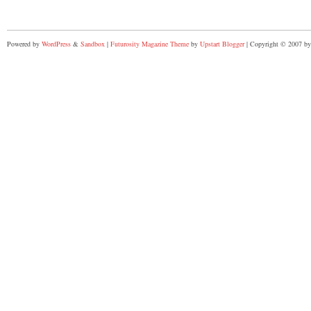
Powered by
WordPress
&
Sandbox
|
Futurosity Magazine Theme
by
Upstart Blogger
| Copyright © 2007 by 