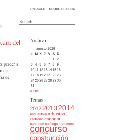
ENLACES
SOBRE EL BLOG
Archivo
tura del
agosto 2026
L
M
X
J
V
S
D
1
2
es perder a
3
4
5
6
7
8
9
ro de
10
11
12
13
14
15
16
17
18
19
20
21
22
23
ria de
24
25
26
27
28
29
30
31
« Ene
Temas
2014
2013
2012
arbustos
angustifolia
canogar
california
cantueso
catálogo
chaumont
concurso
conferencia
construcción