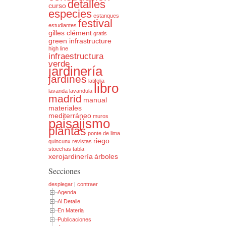
detalles
curso
especies
estanques
festival
estudiantes
gilles clément
gratis
green infrastructure
high line
infraestructura
verde
jardinería
jardines
latifolia
libro
lavanda
lavandula
madrid
manual
materiales
mediterráneo
muros
paisajismo
plantas
ponte de lima
riego
quincunx
revistas
stoechas
tabla
xerojardinería
árboles
Secciones
desplegar
|
contraer
Agenda
Al Detalle
En Materia
Publicaciones