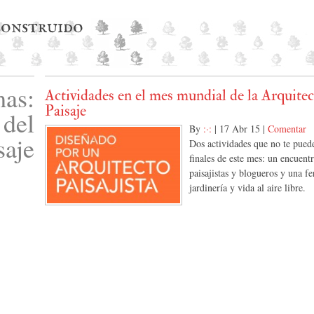
 construido
as:
Actividades en el mes mundial de la Arquitec
Paisaje
 del
By
:·:
|
17 Abr 15
|
Comentar
saje
Dos actividades que no te pued
finales de este mes: un encuent
paisajistas y blogueros y una fe
jardinería y vida al aire libre.