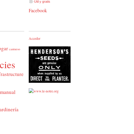
Útil y gratis
Facebook
Acceder
ogar
cantueso
cies
frastructure
manual
ardinería